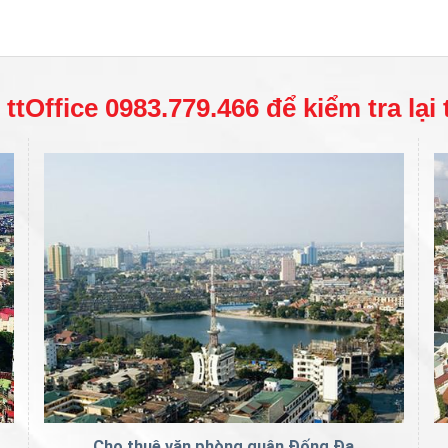
ttOffice 0983.779.466 để kiểm tra lại
Cho thuê văn phòng quận Đống Đa