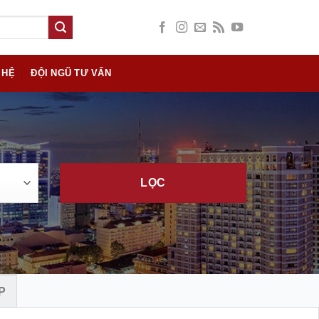
 HỆ
ĐỘI NGŨ TƯ VẤN
LỌC
P