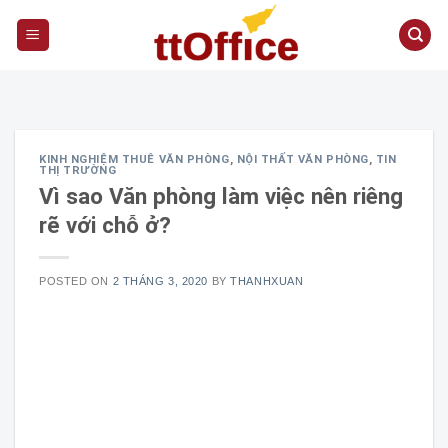
S
k
i
p
t
o
KINH NGHIỆM THUÊ VĂN PHÒNG
,
NỘI THẤT VĂN PHÒNG
,
TIN
c
THỊ TRƯỜNG
o
Vì sao Văn phòng làm việc nên riêng
n
rẽ với chỗ ở?
t
e
POSTED ON
2 THÁNG 3, 2020
BY
THANHXUAN
n
t