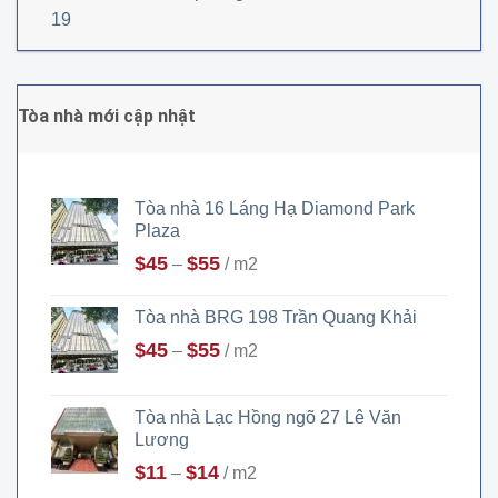
19
Tòa nhà mới cập nhật
Tòa nhà 16 Láng Hạ Diamond Park
Plaza
$
45
$
55
–
/ m2
Tòa nhà BRG 198 Trần Quang Khải
$
45
$
55
–
/ m2
Tòa nhà Lạc Hồng ngõ 27 Lê Văn
Lương
$
11
$
14
–
/ m2