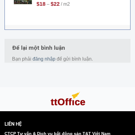
$
18
$
22
–
/ m2
Để lại một bình luận
Bạn phải
đăng nhập
để gửi bình luận.
LIÊN HỆ
CTCP Tư vấn & Dịch vụ bất động sản T&T Việt Nam