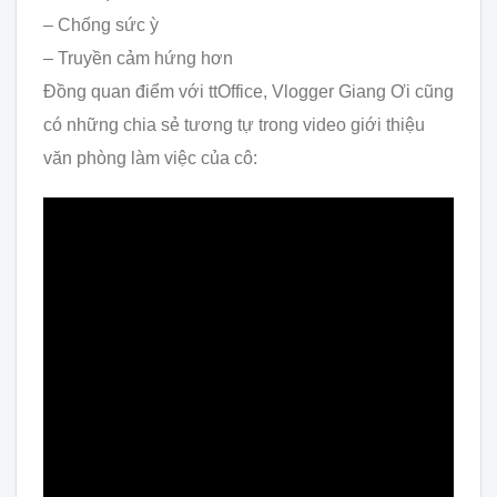
– Chống sức ỳ
– Truyền cảm hứng hơn
Đồng quan điểm với ttOffice, Vlogger Giang Ơi cũng
có những chia sẻ tương tự trong video giới thiệu
văn phòng làm việc của cô: