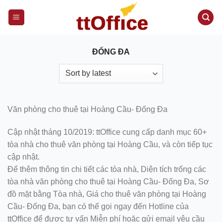
S
k
i
p
ĐỐNG ĐA
t
o
c
o
n
Văn phòng cho thuê tại Hoàng Cầu- Đống Đa
t
e
Cập nhật tháng 10/2019: ttOffice cung cấp danh mục 60+
n
tòa nhà cho thuê văn phòng tại Hoàng Cầu, và còn tiếp tục
t
cập nhật.
Để thêm thông tin chi tiết các tòa nhà, Diện tích trống các
tòa nhà văn phòng cho thuê tại Hoàng Cầu- Đống Đa, Sơ
đồ mặt bằng Tòa nhà, Giá cho thuê văn phòng tại Hoàng
Cầu- Đống Đa, bạn có thể gọi ngay đến Hotline của
ttOffice để được tư vấn Miễn phí hoặc gửi email yêu cầu