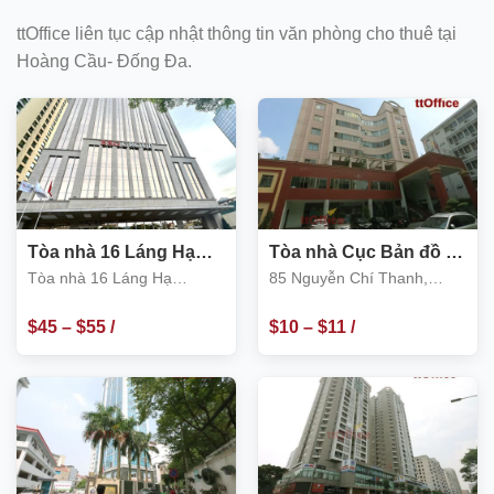
ttOffice liên tục cập nhật thông tin văn phòng cho thuê tại
Hoàng Cầu- Đống Đa.
Tòa nhà 16 Láng Hạ
Tòa nhà Cục Bản đồ 85
Diamond Park Plaza
Nguyễn Chí Thanh
Tòa nhà 16 Láng Hạ
85 Nguyễn Chí Thanh,
Diamond Park Plaza
Đống Đa
$
45
–
$
55
/
$
10
–
$
11
/
m2
m2