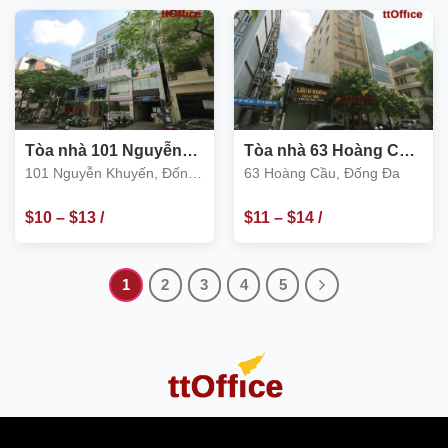
m2
m2
Tòa nhà 101 Nguyễn
Tòa nhà 63 Hoàng Cầu,
Khuyến
Đống Đa
101 Nguyễn Khuyến, Đống
63 Hoàng Cầu, Đống Đa
Đa
$
10
–
$
13
/
$
11
–
$
14
/
m2
m2
1
2
3
4
5