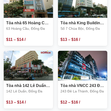
Tòa nhà 65 Hoàng Cầu,
Tòa nhà King Building,
Đống Đa
Số 7 Chùa Bộc, Đống
63 Hoàng Cầu, Đống Đa
Số 7 Chùa Bộc, Đống Đa
Đa
$
11
–
$
14
/
$
13
–
$
16
/
m2
m2
Tòa nhà 142 Lê Duẩn,
Tòa nhà VNCC 243 Đê
Đống Đa
La Thành, Đống Đa
142 Lê Duẩn, Đống Đa
243 Đê La Thành, Đống Đa
$
13
–
$
14
/
$
12
–
$
16
/