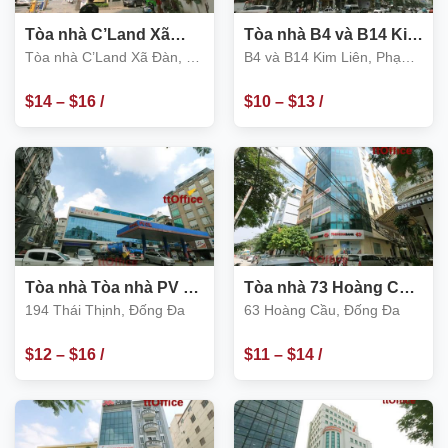
Tòa nhà C’Land Xã
Tòa nhà B4 và B14 Kim
Đàn, số 156 Xã Đàn 2,
Liên, Phạm Ngọc
Tòa nhà C’Land Xã Đàn, số
B4 và B14 Kim Liên, Phạm
Đống Đa
Thạch, Đống Đa
156 Xã Đàn 2, Đống Đa
Ngọc Thạch, Đống Đa
$
14
–
$
16
/
$
10
–
$
13
/
m2
m2
Tòa nhà Tòa nhà PV Oil
Tòa nhà 73 Hoàng Cầu,
Hà Nội, 194 Thái Thinh,
Đống Đa
194 Thái Thịnh, Đống Đa
63 Hoàng Cầu, Đống Đa
Đống Đa
$
12
–
$
16
/
$
11
–
$
14
/
m2
m2