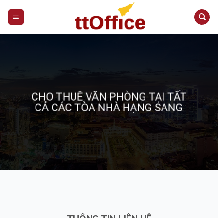
S
k
i
p
t
o
c
o
CHO THUÊ VĂN PHÒNG TẠI TẤT
n
CẢ CÁC TÒA NHÀ HẠNG SANG
t
e
n
t