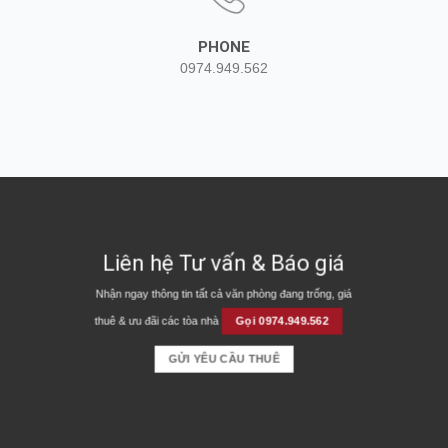
PHONE
0974.949.562
Liên hệ Tư vấn & Báo giá
Nhận ngay thông tin tất cả văn phòng đang trống, giá
thuê & ưu đãi các tòa nhà
Gọi 0974.949.562
GỬI YÊU CẦU THUÊ