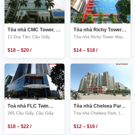
Tòa nhà CMC Tower, 11
Tòa nhà Richy Tower
Duy Tân, Cầu Giấy
Mạc Thái Tổ, Cầu Giấy
11 Duy Tân, Cầu Giấy
Tòa nhà Richy Tower Mạc
Thái Tổ, Cầu Giấy
$
18
–
$
20
/
$
14
–
$
18
/
m2
m2
Toà nhà FLC Twin
Tòa nhà Chelsea Park,
Towers 265 Cầu Giấy
Lô E1, Trung Kính, Cầu
265 Cầu Giấy, Cầu Giấy
Tòa nhà Chelsea Park, Lô
Giấy
E1, Trung Kính, Cầu Giấy
$
18
–
$
22
/
$
12
–
$
16
/