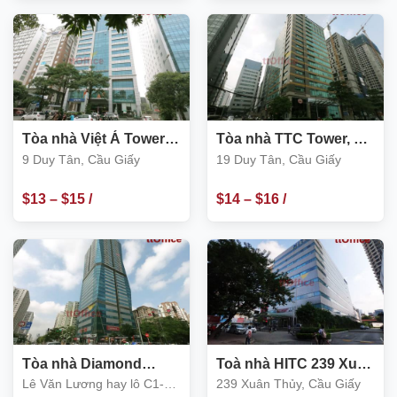
m2
m2
Tòa nhà Việt Á Tower,
Tòa nhà TTC Tower, 19
Số 9 Duy Tân, Cầu Giấy
Duy Tân, Cầu Giấy
9 Duy Tân, Cầu Giấy
19 Duy Tân, Cầu Giấy
$
13
–
$
15
/
$
14
–
$
16
/
m2
m2
Tòa nhà Diamond
Toà nhà HITC 239 Xuân
Flower Tower, Lê Văn
Thủy, Cầu Giấy
Lê Văn Lương hay lô C1-
239 Xuân Thủy, Cầu Giấy