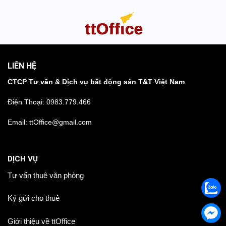
LIÊN HỆ
CTCP Tư vấn & Dịch vụ bất động sản T&T Việt Nam
Điện Thoại:
0983.779.466
Email: ttOffice@gmail.com
DỊCH VỤ
Tư vấn thuê văn phòng
Ký gửi cho thuê
Giới thiệu về ttOffice