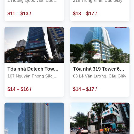
2 Hoàng Quốc Việt, Cầu
219 Trung Kính, Cầu Giấy
Quốc Việt, Cầu Giấy
Giấy
$
11
–
$
13
/
$
13
–
$
17
/
m2
m2
Tòa nhà Detech Tower
Tòa nhà 319 Tower 63
2 107 Nguyễn Phong
Lê Văn Lương, Cầu
107 Nguyễn Phong Sắc,
63 Lê Văn Lương, Cầu Giấy
Sắc, Cầu Giấy
Giấy
Cầu Giấy
$
14
–
$
16
/
$
14
–
$
17
/
m2
m2