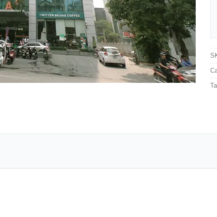
S
Ca
T