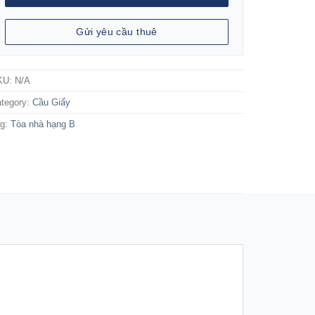
Gửi yêu cầu thuê
KU:
N/A
tegory:
Cầu Giấy
ag:
Tòa nhà hạng B