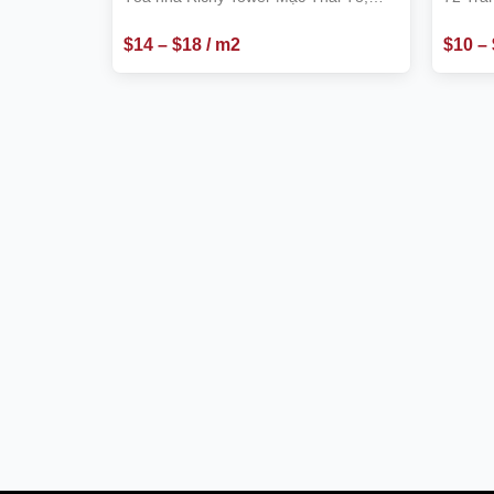
Cầu Giấy
$
14
–
$
18
/ m2
$
10
–