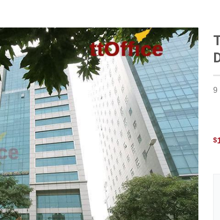
T
D
9
$