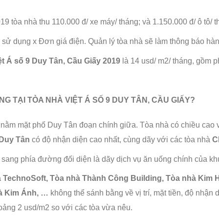
9 tòa nhà thu 110.000 đ/ xe máy/ tháng; và 1.150.000 đ/ ô tô/ t
 sử dụng x Đơn giá điện. Quản lý tòa nhà sẽ làm thông báo hàn
ệt Á số 9 Duy Tân, Cầu Giấy 2019
là 14 usd/ m2/ tháng, gồm 
NG TẠI
TÒA NHÀ VIỆT Á SỐ 9 DUY TÂN, CẦU GIẤY?
nằm mặt phố Duy Tân đoạn chính giữa. Tòa nhà có chiều cao và 
 Duy Tân
có độ nhận diện cao nhất, cùng dãy với các tòa nhà
C
 đi sang phía đường đối diện là dãy dịch vụ ăn uống chính của k
 TechnoSoft
, Tòa nhà Thành Công Building, Tòa nhà Kim 
hà Kim Ánh, …
không thể sánh bằng về vị trí, mặt tiền, độ nhận
oảng 2 usd/m2 so với các tòa vừa nêu.