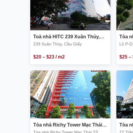
Toà nhà HITC 239 Xuân Thủy,
Tòa n
Cầu Giấy
Tân- 
239 Xuân Thủy, Cầu Giấy
Lô P-D
Giấy
$
20
–
$
23
/ m2
$
25
–
Tòa nhà Richy Tower Mạc Thái
Tòa n
Tổ, Cầu Giấy
Ninh 
Tòa nhà Richy Tower Mạc Thái Tổ,
72 Trầ