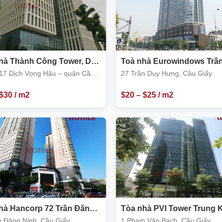
hà Thành Công Tower, Duy
Toà nhà Eurowindows Trầ
Dịch Vọng Hậu, Cầu Giấy
Hưng
17 Dịch Vọng Hậu – quận Cầu
27 Trần Duy Hưng, Cầu Giấy
$
30
/ m2
$
20
–
$
25
/ m2
hà Hancorp 72 Trần Đăng
Tòa nhà PVI Tower Trung K
Cầu Giấy
Cầu Giấy
n Đăng Ninh, Cầu Giấy
1 Phạm Văn Bạch, Cầu Giấy