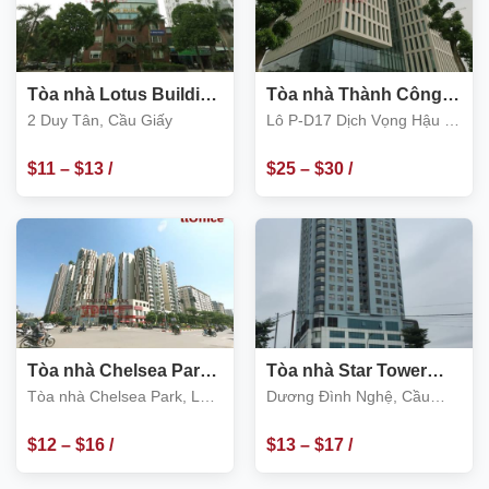
Tòa nhà Lotus Building
Tòa nhà Thành Công
Số 2 Duy Tân, Cầu Giấy
Tower, Duy Tân- Dịch
2 Duy Tân, Cầu Giấy
Lô P-D17 Dịch Vọng Hậu –
Vọng Hậu, Cầu Giấy
quận Cầu Giấy
$
11
–
$
13
/
$
25
–
$
30
/
m2
m2
Tòa nhà Chelsea Park,
Tòa nhà Star Tower
Lô E1, Trung Kính, Cầu
Dương Đình Nghệ, Cầu
Tòa nhà Chelsea Park, Lô
Dương Đình Nghệ, Cầu
Giấy
Giấy
E1, Trung Kính, Cầu Giấy
Giấy
$
12
–
$
16
/
$
13
–
$
17
/