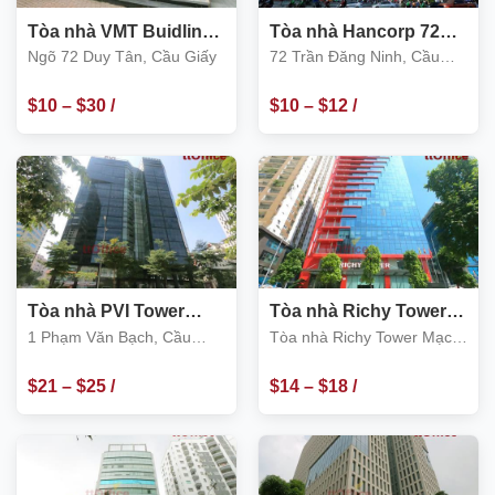
Tòa nhà VMT Buidling,
Tòa nhà Hancorp 72
Ngõ 72 Duy Tân, Cầu
Trần Đăng Ninh Cầu
Ngõ 72 Duy Tân, Cầu Giấy
72 Trần Đăng Ninh, Cầu
Giấy
Giấy
Giấy
$
10
–
$
30
/
$
10
–
$
12
/
m2
m2
Tòa nhà PVI Tower
Tòa nhà Richy Tower
Trung Kính, Cầu Giấy
Mạc Thái Tổ, Cầu Giấy
1 Phạm Văn Bạch, Cầu
Tòa nhà Richy Tower Mạc
Giấy
Thái Tổ, Cầu Giấy
$
21
–
$
25
/
$
14
–
$
18
/
m2
m2