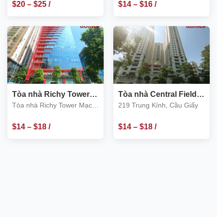
$
20
–
$
25
/
$
14
–
$
16
/
m2
m2
Tòa nhà Richy Tower
Tòa nhà Central Field
Mạc Thái Tổ, Cầu Giấy
219 Trung Kính, Cầu
Tòa nhà Richy Tower Mạc
219 Trung Kính, Cầu Giấy
Giấy
Thái Tổ, Cầu Giấy
$
14
–
$
18
/
$
14
–
$
18
/
m2
m2