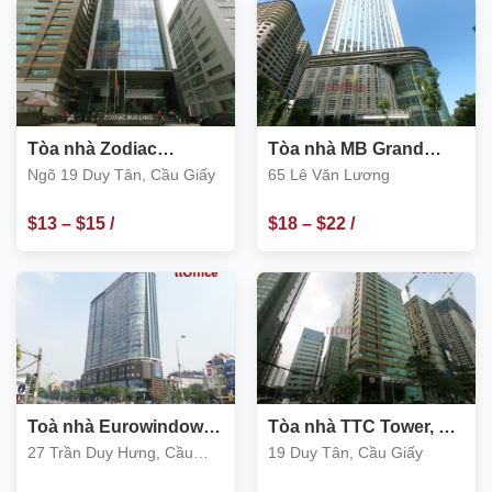
m2
m2
Tòa nhà Zodiac
Tòa nhà MB Grand
Building, Ngõ 19 Duy
Tower, số 65 Lê Văn
Ngõ 19 Duy Tân, Cầu Giấy
65 Lê Văn Lương
Tân, Cầu Giấy
Lương, Cầu Giấy
$
13
–
$
15
/
$
18
–
$
22
/
m2
m2
Toà nhà Eurowindows
Tòa nhà TTC Tower, 19
Trần Duy Hưng
Duy Tân, Cầu Giấy
27 Trần Duy Hưng, Cầu
19 Duy Tân, Cầu Giấy
Giấy