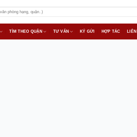
TÌM THEO QUẬN
TƯ VẤN
KÝ GỬI
HỢP TÁC
LIÊN