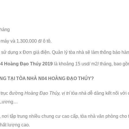
tháng
máy và 1.300.000 đ/ ô tô.
 sử dụng x Đơn giá điện. Quản lý tòa nhà sẽ làm thông báo hàn
N04 Hoàng Đạo Thúy 2019
là khoảng 15 usd/ m2/ tháng, bao gồ
NG TẠI TÒA NHÀ N04 HOÀNG ĐẠO THÚY?
 trục đường
Hoàng Đạo Thúy,
vị trí tòa nhà d
ễ dàng kết nối với
n Lương…
 nơi tập trung nhiều chung cư cao cấp, tòa nhà văn phòng ch
chất lượng cao.