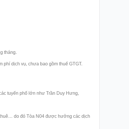
g tháng.
m phí dịch vụ, chưa bao gồm thuế GTGT.
 các tuyến phố lớn như Trần Duy Hưng,
o thuê… do đó Tòa N04 được hưởng các dịch