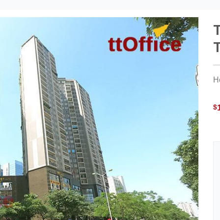
T
H
$