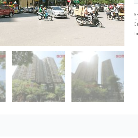
S
Ca
T