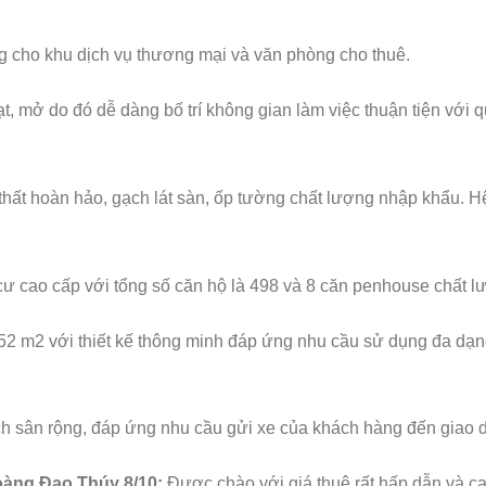
ng cho khu dịch vụ thương mại và văn phòng cho thuê.
ạt, mở do đó dễ dàng bố trí không gian làm việc thuận tiện vớ
thất hoàn hảo, gạch lát sàn, ốp tường chất lượng nhập khẩu. H
 cư cao cấp với tổng số căn hộ là 498 và 8 căn penhouse chất l
52 m2 với thiết kế thông minh đáp ứng nhu cầu sử dụng đa dạng
ch sân rộng, đáp ứng nhu cầu gửi xe của khách hàng đến giao d
oàng Đạo Thúy 8/10:
Được chào với giá thuê rất hấp dẫn và cạ