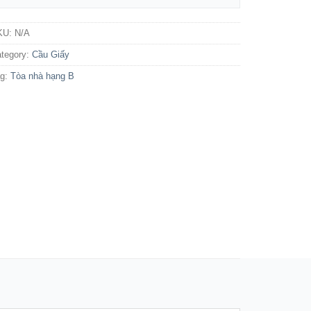
KU:
N/A
tegory:
Cầu Giấy
ag:
Tòa nhà hạng B