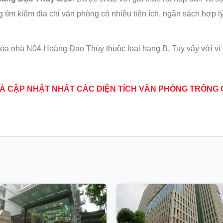
g tìm kiếm địa chỉ văn phòng có nhiều tiện ích, ngân sách hợp l
a nhà N04 Hoàng Đạo Thúy thuộc loại hạng B. Tuy vậy với vị trí
Í VÀ CẬP NHẬT NHẤT CÁC DIỆN TÍCH VĂN PHÒNG TRỐNG