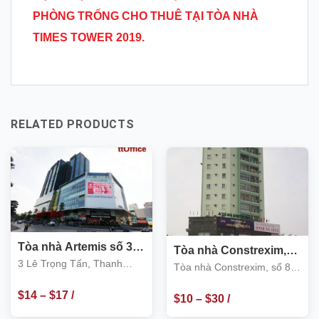
PHÒNG TRỐNG CHO THU
Ê TẠI TÒA NHÀ
TIMES TOWER
2019.
RELATED PRODUCTS
Tòa nhà Artemis số 3
Tòa nhà Constrexim,
Lê Trọng Tấn, Thanh
3 Lê Trọng Tấn, Thanh
số 8 Khuất Duy Tiến,
Tòa nhà Constrexim, số 8
Xuân
Thanh Xuân
Xuân
Khuất Duy Tiến, Thanh
$
14
–
$
17
/
Xuân
$
10
–
$
30
/