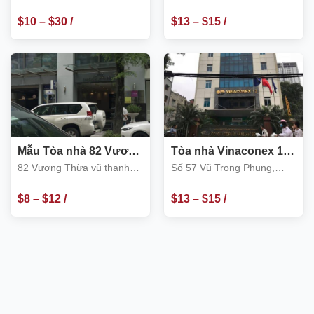
Thanh Xuân
Tuân
Xuân
Xuân
$
10
–
$
30
/
$
13
–
$
15
/
m2
m2
Mẫu Tòa nhà 82 Vương
Tòa nhà Vinaconex 12,
Thừa Vũ
Số 57 Vũ Trọng Phụng
82 Vương Thừa vũ thanh
Số 57 Vũ Trọng Phụng,
xuân
Thanh Xuân
$
8
–
$
12
/
$
13
–
$
15
/
m2
m2