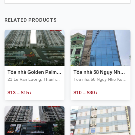
RELATED PRODUCTS
Tòa nhà Golden Palm
Tòa nhà 58 Ngụy Như
21 Lê Văn Lương
Kon Tum, Quận Thanh
21 Lê Văn Lương, Thanh
Tòa nhà 58 Ngụy Như Kon
Xuân
Xuân
Tum, Quận Thanh Xuân
$
13
–
$
15
/
$
10
–
$
30
/
m2
m2