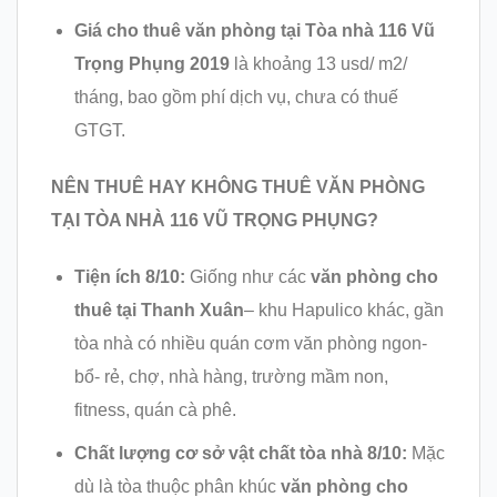
Giá cho thuê văn phòng tại
Tòa nhà 116 Vũ
Trọng Phụng 2019
là khoảng 13 usd/ m2/
tháng, bao gồm phí dịch vụ, chưa có thuế
GTGT.
NÊN THUÊ HAY KHÔNG THUÊ VĂN PHÒNG
TẠI TÒA NHÀ 116 VŨ TRỌNG PHỤNG?
Tiện ích 8/10:
Giống như các
văn phòng cho
thuê tại Thanh Xuân
– khu Hapulico khác, gần
tòa nhà có nhiều quán cơm văn phòng ngon-
bổ- rẻ, chợ, nhà hàng, trường mầm non,
fitness, quán cà phê.
Chất lượng cơ sở vật chất tòa nhà 8/10:
Mặc
dù là tòa thuộc phân khúc
văn phòng cho