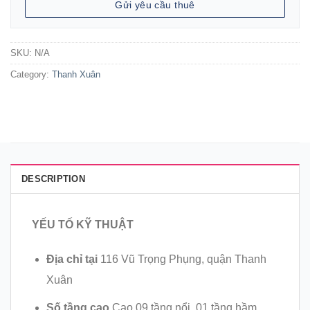
Gửi yêu cầu thuê
SKU:
N/A
Category:
Thanh Xuân
DESCRIPTION
YẾU TỐ KỸ THUẬT
Địa chỉ tại
116 Vũ Trọng Phụng, quận Thanh
Xuân
Số tầng cao
Cao 09 tầng nổi, 01 tầng hầm.