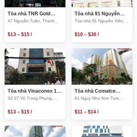
Tòa nhà TNR Gold
Tòa nhà 91 Nguyễn
Season 47 Nguyễn
Xiển, Thanh Xuân
47 Nguyễn Tuân, Thanh
Tòa nhà 91 Nguyễn Xiển,
Tuân
Xuân
Thanh Xuân
$
13
–
$
15
/
$
10
–
$
30
/
m2
m2
Tòa nhà Vinaconex 12,
Tòa nhà Comatce
Số 57 Vũ Trọng Phụng
Tower 61 Ngụy Như
Số 57 Vũ Trọng Phụng,
61 Ngụy Như Kon Tum,
Kon Tum
Thanh Xuân
Thanh Xuân
$
13
–
$
15
/
$
11
–
$
14
/
m2
m2