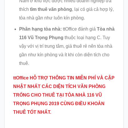
Nằm ở khu vực được nhiều doanh nghiệp ưa
thích
tìm thuê văn phòng
, lại có giá cả hợp lý,
tòa nhà gần như luôn kín phòng.
Phân hạng tòa nhà:
ttOffice đánh giá
Tòa nhà
116 Vũ Trọng Phụng
thuộc loại hạng C. Tuy
vậy với vị trí trung tâm, giá thuê rẻ nên tòa nhà
gần như kín phòng và ít khi còn diện tích cho
thuê.
ttOffice HỖ TRỢ THÔNG TIN MIỄN PHÍ VÀ CẬP
NHẬT NHẤT CÁC DIỆN TÍCH VĂN PHÒNG
TRỐNG CHO THUÊ TẠI TÒA NHÀ 116 VŨ
TRỌNG PHỤNG 2019 CÙNG ĐIỀU KHOẢN
THUÊ TỐT NHẤT.