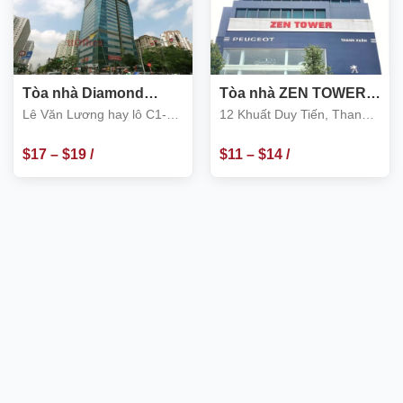
Tòa nhà Diamond
Tòa nhà ZEN TOWER,
Flower Tower, Lê Văn
12 Khuất Duy Tiến,
Lê Văn Lương hay lô C1-
12 Khuất Duy Tiến, Thanh
Lương, Cầu Giấy
Thanh Xuân
Hoàng Đạo Thúy, Cầu Giấy
Xuân
$
17
–
$
19
/
$
11
–
$
14
/
m2
m2