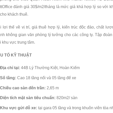
ttOffice đánh giá 30$/m2/tháng là mức giá khá hợp lý so với 
cho khách thuê.
i lợi thế về vị trí, giá thuê hợp lý, kiến trúc độc đáo, chất 
ành không gian văn phòng lý tưởng cho các công ty. Tập đoàn
i khu vực trung tâm.
U TỐ KỸ THUẬT
Địa chỉ tại:
44B Lý Thường Kiệt, Hoàn Kiếm
Số tầng:
Cao 18 tầng nổi và 05 tầng để xe
Chiều cao sàn đến trần:
2,65 m
Diện tích mặt sàn tiêu chuẩn:
820m2/ sàn
Khu vực gửi đỗ xe:
tại gara 05 tầng và trong khuôn viên tòa n