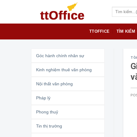
S
k
i
p
TTOFFICE
TÌM KIẾM
t
o
c
Góc hành chính nhân sự
o
TÒ
G
n
Kinh nghiệm thuê văn phòng
t
v
e
Nội thất văn phòng
n
t
PO
Pháp lý
Phong thuỷ
Tin thị trường