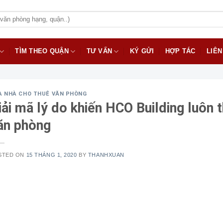
TÌM THEO QUẬN
TƯ VẤN
KÝ GỬI
HỢP TÁC
LIÊN
A NHÀ CHO THUÊ VĂN PHÒNG
iải mã lý do khiến HCO Building luôn 
ăn phòng
STED ON
15 THÁNG 1, 2020
BY
THANHXUAN