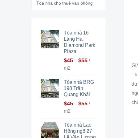
Tòa nhà cho thuê văn phòng
Tòa nhà 16
Láng Hạ
Diamond Park
Plaza
$
45
$
55
–
/
Gi
m2
Th
Tòa nhà BRG
dự
198 Trần
ng
Quang Khải
ch
$
45
$
55
–
/
m2
Tòa nhà Lạc
Hồng ngõ 27
Lê Văn Lương