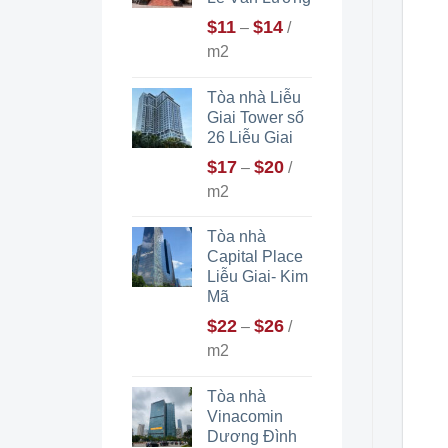
$
11
$
14
–
/
m2
Tòa nhà Liễu
Giai Tower số
26 Liễu Giai
$
17
$
20
–
/
m2
Tòa nhà
Capital Place
Liễu Giai- Kim
Mã
$
22
$
26
–
/
m2
Tòa nhà
Vinacomin
Dương Đình