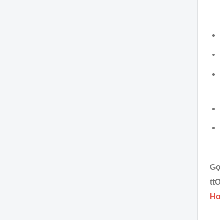
Gọ
tt
Ho