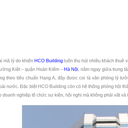
ải mã lý do khiến
HCO Building
luôn thu hút nhiều khách thuê v
ường Kiệt – quận Hoàn Kiếm –
Hà Nội
, nằm ngay giữa trung t
ng theo tiêu chuẩn Hạng A, đây được coi là văn phòng lý tưở
oài nước. Đặc biệt HCO Building còn có hệ thống phòng hội thảo 
o doanh nghiệp tổ chức sự kiện, hội nghị mà không phải vất vả 