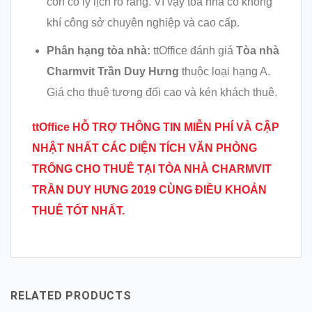
còn có lý lịch rõ ràng. Vì vậy tòa nhà có không
khí công sở chuyên nghiệp và cao cấp.
Phân hạng tòa nhà:
ttOffice đánh giá
Tòa nhà
Charmvit Trần Duy Hưng
thuộc loại hạng A.
Giá cho thuê tương đối cao và kén khách thuê.
ttOffice HỖ TRỢ THÔNG TIN MIỄN PHÍ VÀ CẬP
NHẬT NHẤT CÁC DIỆN TÍCH VĂN PHÒNG
TRỐNG CHO THUÊ TẠI
TÒA NHÀ CHARMVIT
TRẦN DUY HƯNG 2019 CÙNG ĐIỀU KHOẢN
THUÊ TỐT NHẤT.
RELATED PRODUCTS