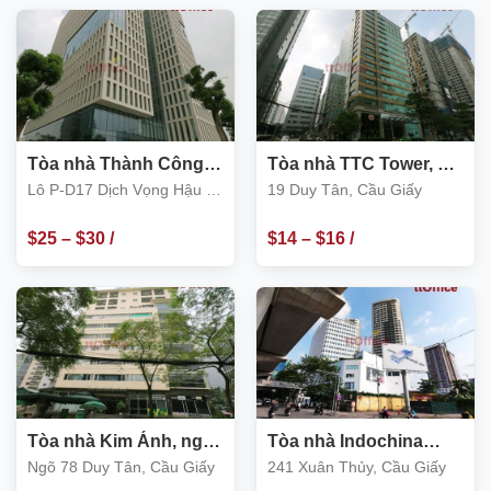
Tòa nhà Thành Công
Tòa nhà TTC Tower, 19
Tower, Duy Tân- Dịch
Duy Tân, Cầu Giấy
Lô P-D17 Dịch Vọng Hậu –
19 Duy Tân, Cầu Giấy
Vọng Hậu, Cầu Giấy
quận Cầu Giấy
$
25
–
$
30
/
$
14
–
$
16
/
m2
m2
Tòa nhà Kim Ánh, ngõ
Tòa nhà Indochina
78 Duy Tân, Cầu Giấy
Plaza Hà Nội 241 Xuân
Ngõ 78 Duy Tân, Cầu Giấy
241 Xuân Thủy, Cầu Giấy
Thủy