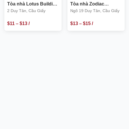
Tòa nhà Lotus Building
Tòa nhà Zodiac
Số 2 Duy Tân, Cầu Giấy
Building, Ngõ 19 Duy
2 Duy Tân, Cầu Giấy
Ngõ 19 Duy Tân, Cầu Giấy
Tân, Cầu Giấy
$
11
–
$
13
/
$
13
–
$
15
/
m2
m2