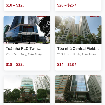
$
10
–
$
12
/
$
20
–
$
25
/
m2
m2
Toà nhà FLC Twin
Tòa nhà Central Field
Towers 265 Cầu Giấy
219 Trung Kính, Cầu
265 Cầu Giấy, Cầu Giấy
219 Trung Kính, Cầu Giấy
Giấy
$
18
–
$
22
/
$
14
–
$
18
/
m2
m2