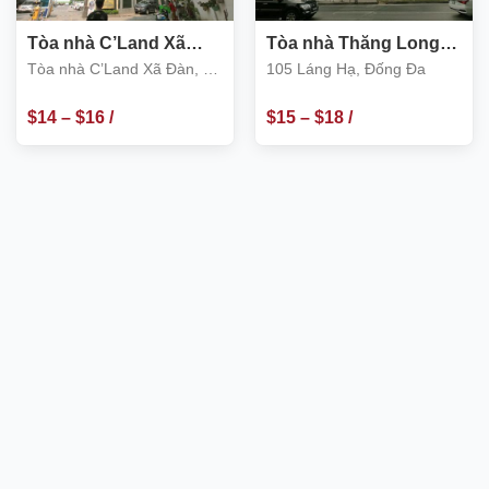
Tòa nhà C’Land Xã
Tòa nhà Thăng Long
Đàn, số 156 Xã Đàn 2,
Ford 105 Láng Hạ,
Tòa nhà C’Land Xã Đàn, số
105 Láng Hạ, Đống Đa
Đống Đa
Đống Đa
156 Xã Đàn 2, Đống Đa
$
14
–
$
16
/
$
15
–
$
18
/
m2
m2