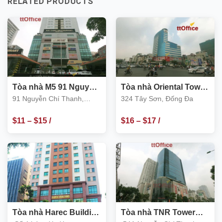
RELATED PRODUCTS
Tòa nhà M5 91 Nguyễn
Tòa nhà Oriental Tower
Chí Thanh, Đống Đa
324 Tây Sơn, Đống Đa
91 Nguyễn Chí Thanh,
324 Tây Sơn, Đống Đa
Đống Đa
$
11
–
$
15
/
$
16
–
$
17
/
m2
m2
Tòa nhà Harec Building
Tòa nhà TNR Tower