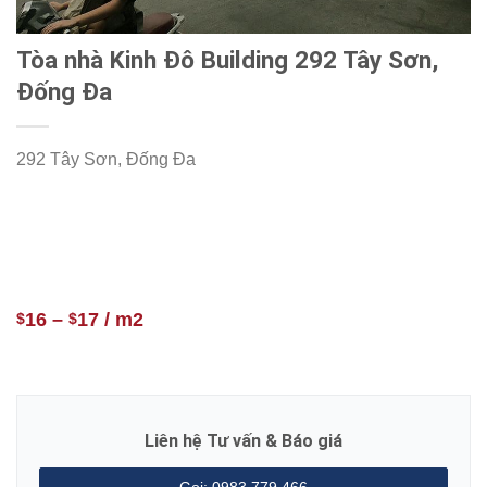
Tòa nhà Kinh Đô Building 292 Tây Sơn,
Đống Đa
292 Tây Sơn, Đống Đa
16
–
17
/ m2
$
$
Liên hệ Tư vấn & Báo giá
Gọi: 0983.779.466