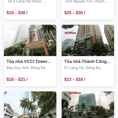
Số 4 Láng Hạ
54A Nguyễn Chí
Số 4 Láng Hạ Harec
54A Nguyễn Chí Thanh,
Thanh, Đống Đa
Building
Đống Đa
$
10
–
$
30
/
$
25
–
$
30
/
m2
m2
Tòa nhà VCCI Tower
Tòa nhà Thành Công,
Đào Duy Anh, Đống Đa
số 57 Láng Hạ, Đống
Đào Duy Anh, Đống Đa
57 Láng Hạ, Đống Đa
Đa
$
18
–
$
21
/
$
13
–
$
16
/
m2
m2