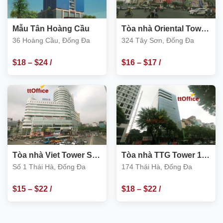
Mẫu Tân Hoàng Cầu
Tòa nhà Oriental Tower
324 Tây Sơn, Đống Đa
36 Hoàng Cầu, Đống Đa
324 Tây Sơn, Đống Đa
$
18
–
$
24
/
$
16
–
$
17
/
m2
m2
Tòa nhà Viet Tower Số
Tòa nhà TTG Tower 174
1 Thái Hà, Đống Đa
Thái Hà
Số 1 Thái Hà, Đống Đa
174 Thái Hà, Đống Đa
$
15
–
$
22
/
$
18
–
$
22
/
m2
m2