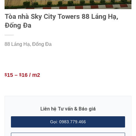
Tòa nhà Sky City Towers 88 Láng Hạ,
Đống Đa
88 Láng Hạ, Đống Đa
15
–
16
/ m2
$
$
Liên hệ Tư vấn & Báo giá
Gọi: 0983.779.466