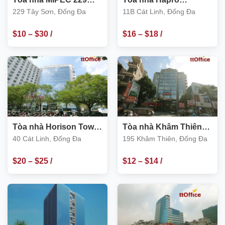
Tây Sơn, Đống Đa
Building 11B Cát Linh
229 Tây Sơn, Đống Đa
11B Cát Linh, Đống Đa
$
10
–
$
30
/
$
16
–
$
18
/
m2
m2
Tòa nhà Horison Tower
Tòa nhà Khâm Thiên
40 Cát Linh
Building, số 195 Khâm
40 Cát Linh, Đống Đa
195 Khâm Thiên, Đống Đa
Thiên, Đống Đa
$
20
–
$
25
/
$
12
–
$
14
/
m2
m2