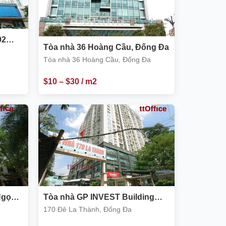
02
Tòa nhà 36 Hoàng Cầu, Đống Đa
Tòa nhà 36 Hoàng Cầu, Đống Đa
$
10
–
$
30
/ m2
Ngọc
Tòa nhà GP INVEST Building
170 Đê La Thành
170 Đê La Thành, Đống Đa