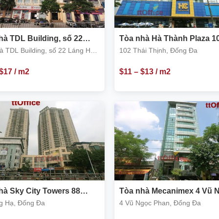
hà TDL Building, số 22
Tòa nhà Hà Thành Plaza 1
Hạ, Đống Đa
Thái Thịnh
à TDL Building, số 22 Láng Hạ,
102 Thái Thịnh, Đống Đa
Đa
$
17
/ m2
$
11
–
$
13
/ m2
hà Sky City Towers 88
Tòa nhà Mecanimex 4 Vũ 
Hạ, Đống Đa
Phan
g Hạ, Đống Đa
4 Vũ Ngọc Phan, Đống Đa