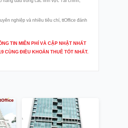
 hàng đầu trong các lĩnh vực Tài chính,
uyên nghiệp và nhiều tiêu chí, ttOffice đánh
HÔNG TIN MIỄN PHÍ VÀ CẬP NHẬT NHẤT
19 CÙNG ĐIỀU KHOẢN THUÊ TỐT NHẤT.