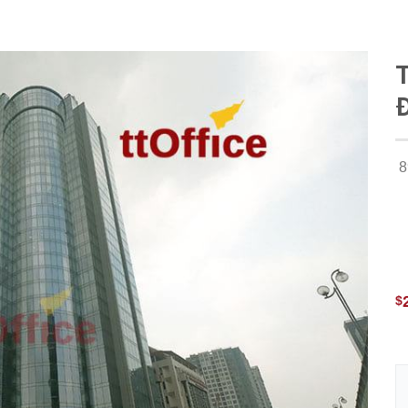
T
8
$