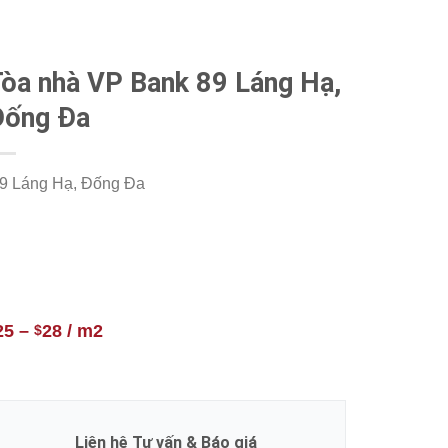
òa nhà VP Bank 89 Láng Hạ,
Đống Đa
9 Láng Hạ, Đống Đa
25
–
28
/ m2
$
Liên hệ Tư vấn & Báo giá