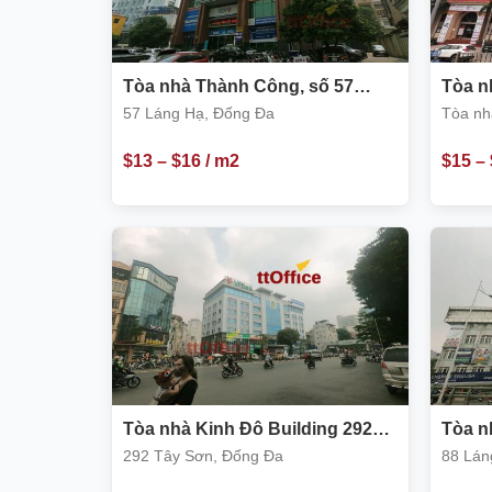
Tòa nhà Thành Công, số 57
Tòa n
Láng Hạ, Đống Đa
Láng 
57 Láng Hạ, Đống Đa
Tòa nh
Đống 
$
13
–
$
16
/ m2
$
15
–
Tòa nhà Kinh Đô Building 292
Tòa n
Tây Sơn, Đống Đa
Láng 
292 Tây Sơn, Đống Đa
88 Lán