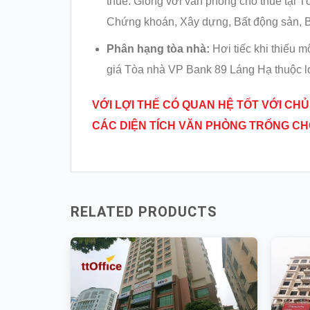
thuê. Giống với văn phòng cho thuê tại T
Chứng khoán, Xây dựng, Bất động sản, Bảo
Phân hạng tòa nhà:
Hơi tiếc khi thiếu m
giá Tòa nhà VP Bank 89 Láng Hạ thuộc loạ
VỚI LỢI THẾ CÓ QUAN HỆ TỐT VỚI CHỦ
CÁC DIỆN TÍCH VĂN PHÒNG TRỐNG CH
RELATED PRODUCTS