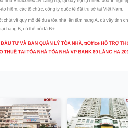
òa nhà Vinaconex 34 Láng Hạ, tại đây hội tụ nhiều doanh nghiệp
 hiểm, các tổ chức, công ty quốc tế đặt trụ sở tại Việt Nam.
ột chút về quy mô để đưa tòa nhà lên tầm hạng A, dù vậy tính ch
i hạng B, có thể nói là B+.
 ĐẦU TƯ VÀ BAN QUẢN LÝ TÒA NHÀ, ttOffice HỖ TRỢ T
O THUÊ TẠI
TÒA NHÀ TÒA NHÀ VP BANK 89 LÁNG HẠ 20