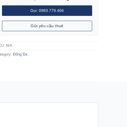
Gọi: 0983.779.466
Gửi yêu cầu thuê
KU:
N/A
tegory:
Đống Đa