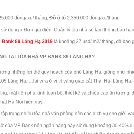
25.000 đồng/ xe/ tháng;
Đỗ ô tô
2.350.000 đồng/xe/tháng
 sử dụng x Đơn giá điện. Quản lý tòa nhà sẽ làm thông báo hàn
 Bank 89 Láng Hạ 2019
là khoảng 27 usd/ m2/ tháng, đã bao 
NG TẠI
TÒA NHÀ VP BANK 89 LÁNG HẠ?
ởng những lợi thế quy hoạch của phố Láng Hạ, giống như nhiề
 Láng Hạ, …lại vừa ở vị trí vàng giao cắt Thái Hà- Láng Hạ, ch
àng, mặt tiền phủ kính toàn bộ, thiết kế và chiều cao ấn tượng, 
nhất Hà Nội hiện nay.
tập trung nhiều tòa nhà văn phòng nên các dịch vụ cho giới v
sở của VP Bank nên ngân hàng này sử dụng khoảng 30-40% diện t