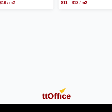
$
16
/ m2
$
11
–
$
13
/ m2