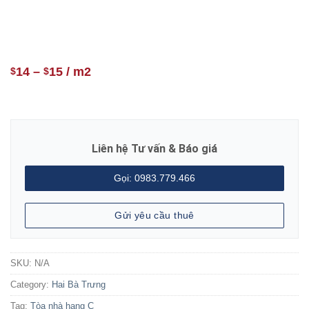
14
–
15
/ m2
$
$
Liên hệ Tư vấn & Báo giá
Gọi: 0983.779.466
Gửi yêu cầu thuê
SKU:
N/A
Category:
Hai Bà Trưng
Tag:
Tòa nhà hạng C