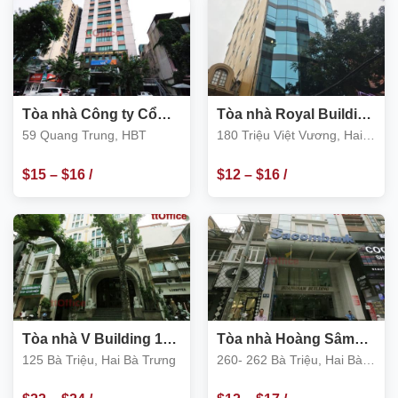
Tòa nhà Công ty Cổ
Tòa nhà Royal Building
phần Xây Dựng số 1
180 Triệu Việt Vương,
59 Quang Trung, HBT
180 Triệu Việt Vương, Hai
Hà Nội 59 Quang Trung
Hai Bà Trưng
Bà Trưng
$
15
–
$
16
/
$
12
–
$
16
/
m2
m2
Tòa nhà V Building 125
Tòa nhà Hoàng Sâm
Bà Triệu, Hai Bà Trưng
Building 260 – 262 Bà
125 Bà Triệu, Hai Bà Trưng
260- 262 Bà Triệu, Hai Bà
Triệu
Trưng