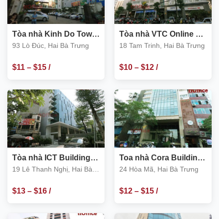
Tòa nhà Kinh Do Tower
Tòa nhà VTC Online 18
93 Lò Đúc
Tam Trinh, Hai Bà
93 Lò Đúc, Hai Bà Trưng
18 Tam Trinh, Hai Bà Trưng
Trưng
$
11
–
$
15
/
$
10
–
$
12
/
m2
m2
Tòa nhà ICT Building
Toa nhà Cora Building
19 Lê Thanh Nghị
24 Hòa Mã, Hai Bà
19 Lê Thanh Nghị, Hai Bà
24 Hòa Mã, Hai Bà Trưng
Trưng
Trưng
$
13
–
$
16
/
$
12
–
$
15
/
m2
m2