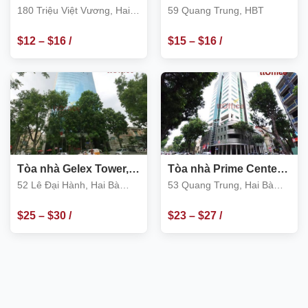
180 Triệu Việt Vương,
phần Xây Dựng số 1
180 Triệu Việt Vương, Hai
59 Quang Trung, HBT
Hai Bà Trưng
Hà Nội 59 Quang Trung
Bà Trưng
$
12
–
$
16
/
$
15
–
$
16
/
m2
m2
Tòa nhà Gelex Tower,
Tòa nhà Prime Center
52 Lê Đại Hành, Hai Bà
53 Quang Trung, Hai
52 Lê Đại Hành, Hai Bà
53 Quang Trung, Hai Bà
Trưng
Bà Trưng
Trưng
Trưng
$
25
–
$
30
/
$
23
–
$
27
/
m2
m2