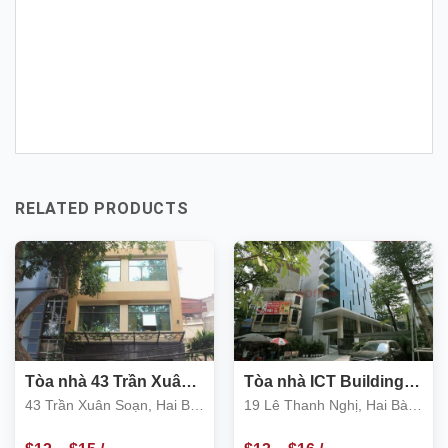
RELATED PRODUCTS
Tòa nhà 43 Trần Xuân
Tòa nhà ICT Building
Soạn, Hai Bà Trưng
19 Lê Thanh Nghị
43 Trần Xuân Soạn, Hai Bà
19 Lê Thanh Nghị, Hai Bà
Trưng
Trưng