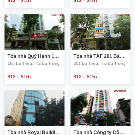
$
12
–
$
15
/
$
13
–
$
16
/
m2
m2
Tòa nhà Quý Hạnh 165
Tòa nhà TAF 201 Bà
Bà Triệu, Hai Bà Trưng
Triệu, Hai Bà Trưng
165 Bà Triệu, Hai Bà Trưng
201 Bà Triệu, Hai Bà Trưng
$
12
–
$
16
/
$
12
–
$
15
/
m2
m2
Tòa nhà Royal Building
Tòa nhà Công ty Cổ