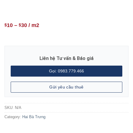
10
–
30
/ m2
$
$
Liên hệ Tư vấn & Báo giá
Gọi: 0983.779.466
Gửi yêu cầu thuê
SKU:
N/A
Category:
Hai Bà Trưng