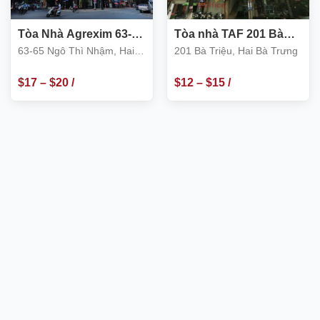
Tòa Nhà Agrexim 63-65
Tòa nhà TAF 201 Bà
Ngô Thì Nhậm, Hai Bà
Triệu, Hai Bà Trưng
63-65 Ngô Thì Nhậm, Hai
201 Bà Triệu, Hai Bà Trưng
Trưng
Bà Trưng
$
17
–
$
20
/
$
12
–
$
15
/
m2
m2