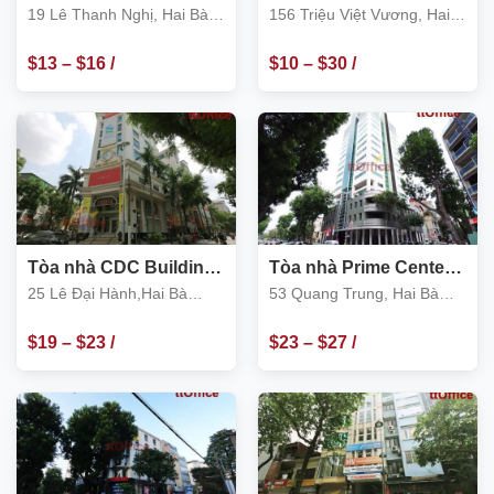
19 Lê Thanh Nghị
156 Triệu Việt Vương,
19 Lê Thanh Nghị, Hai Bà
156 Triệu Việt Vương, Hai
Hai Bà Trưng
Trưng
Bà Trưng
$
13
–
$
16
/
$
10
–
$
30
/
m2
m2
Tòa nhà CDC Building
Tòa nhà Prime Center
25 Lê Đại Hành
53 Quang Trung, Hai
25 Lê Đại Hành,Hai Bà
53 Quang Trung, Hai Bà
Bà Trưng
Trưng
Trưng
$
19
–
$
23
/
$
23
–
$
27
/
m2
m2