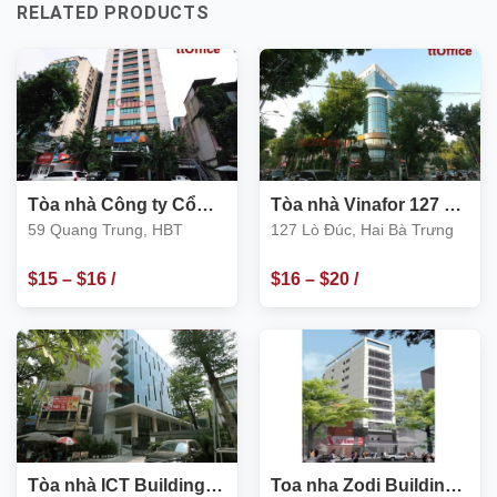
RELATED PRODUCTS
Tòa nhà Công ty Cổ
Tòa nhà Vinafor 127 Lò
phần Xây Dựng số 1
Đúc, Hai Bà Trưng
59 Quang Trung, HBT
127 Lò Đúc, Hai Bà Trưng
Hà Nội 59 Quang Trung
$
15
–
$
16
/
$
16
–
$
20
/
m2
m2
Tòa nhà ICT Building
Toa nha Zodi Building