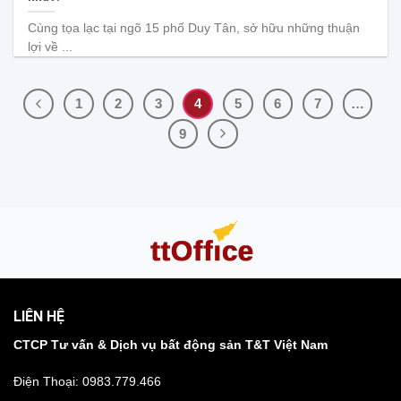
Cùng tọa lạc tại ngõ 15 phố Duy Tân, sở hữu những thuận
lợi về ...
1
2
3
4
5
6
7
…
9
LIÊN HỆ
CTCP Tư vấn & Dịch vụ bất động sản T&T Việt Nam
Điện Thoại:
0983.779.466