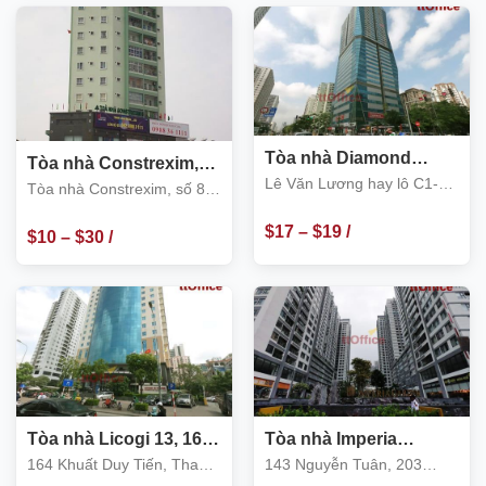
m2
m2
Tòa nhà Diamond
Tòa nhà Constrexim,
Flower Tower, Lê Văn
Lê Văn Lương hay lô C1-
số 8 Khuất Duy Tiến,
Tòa nhà Constrexim, số 8
Lương, Cầu Giấy
Thanh Xuân
Hoàng Đạo Thúy, Cầu Giấy
Khuất Duy Tiến, Thanh
$
17
–
$
19
/
Xuân
$
10
–
$
30
/
m2
m2
Tòa nhà Licogi 13, 164
Tòa nhà Imperia
Khuất Duy Tiến, Thanh
Garden, Thanh Xuân
164 Khuất Duy Tiến, Thanh
143 Nguyễn Tuân, 203
Xuân