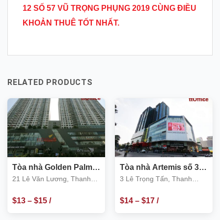
12 SỐ 57 VŨ TRỌNG PHỤNG 2019 CÙNG ĐIỀU
KHOẢN THUÊ TỐT NHẤT.
RELATED PRODUCTS
Tòa nhà Golden Palm
Tòa nhà Artemis số 3
21 Lê Văn Lương
Lê Trọng Tấn, Thanh
21 Lê Văn Lương, Thanh
3 Lê Trọng Tấn, Thanh
Xuân
Xuân
Xuân
$
13
–
$
15
/
$
14
–
$
17
/