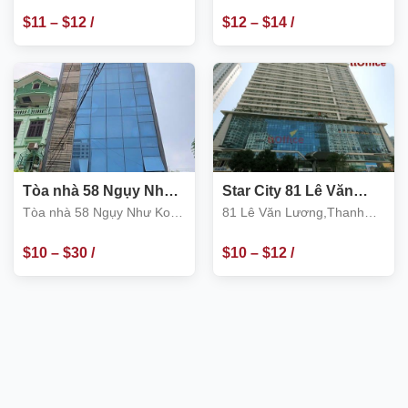
Xuân
Nguyễn Huy Tưởng, quận
Thanh Xuân
$
11
–
$
12
/
$
12
–
$
14
/
m2
m2
Tòa nhà 58 Ngụy Như
Star City 81 Lê Văn
Kon Tum, Quận Thanh
Lương, Thanh Xuân
Tòa nhà 58 Ngụy Như Kon
81 Lê Văn Lương,Thanh
Xuân
Tum, Quận Thanh Xuân
Xuân
$
10
–
$
30
/
$
10
–
$
12
/
m2
m2