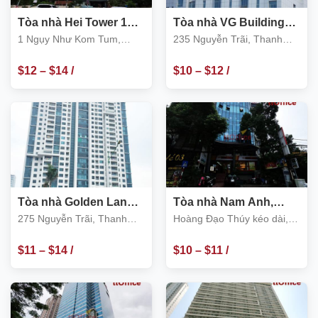
Tòa nhà Hei Tower 1
Tòa nhà VG Building
Ngụy Như Kom Tum
235 Nguyễn Trãi,
1 Ngụy Như Kom Tum,
235 Nguyễn Trãi, Thanh
Thanh Xuân
Thanh Xuân
Xuân
$
12
–
$
14
/
$
10
–
$
12
/
m2
m2
Tòa nhà Golden Land,
Tòa nhà Nam Anh,
số 275 Nguyễn Trãi,
Hoàng Đạo Thúy kéo
275 Nguyễn Trãi, Thanh
Hoàng Đạo Thúy kéo dài,
Thanh Xuân
dài, Thanh Xuân
Xuân
Thanh Xuân
$
11
–
$
14
/
$
10
–
$
11
/
m2
m2