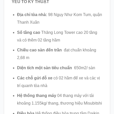
YẾU TỐ KỸ THUẬT
Địa chỉ tòa nhà:
98 Ngụy Như Kom Tum, quận
Thanh Xuân
Số tầng cao
Thăng Long Tower cao 20 tầng
và có thêm 02 tầng hầm
Chiều cao sàn đến trần
đạt chuẩn khoảng
2,68 m
Diện tích một sàn tiêu chuẩn
650m2/ sàn
Các chỗ gửi đỗ xe
có 02 hầm để xe và các vị
trí quanh tòa nhà
Hệ thống thang máy
04 thang máy với tải
khoảng 1.155kg/ thang, thương hiệu Misubitshi
Điều hòa
Hệ thống điều hòa trung tâm Daikin