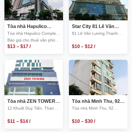
Tòa nhà Hapulico
Star City 81 Lê Văn
Complex, 85 Vũ Trọng
Lương, Thanh Xuân
Tòa nhà Hapulico Complex,
81 Lê Văn Lương,Thanh
Phụng, Nguyễn Huy
85 Vũ Trọng Phụng,
Xuân
Báo giá cho thuê văn phòng
Tưởng
Nguyễn Huy Tưởng
$
13
–
$
17
/
$
10
–
$
12
/
tại tòa nhà 85 vũ trọng
phụng. Tòa nhà Hapulico
Complex, hapulico vũ trọng
m2
m2
phụng, Nguyễn Huy Tưởng
– quận Thanh Xuân – Hà
Nội:
Tòa nhà ZEN TOWER,
Tòa nhà Minh Thu, 92
12 Khuất Duy Tiến,
Hoàng Ngân, Thanh
12 Khuất Duy Tiến, Thanh
Tòa nhà Minh Thu, 92
Thanh Xuân
Xuân
Xuân
Hoàng Ngân, Thanh Xuân
$
11
–
$
14
/
$
10
–
$
30
/