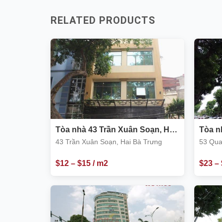
RELATED PRODUCTS
Tòa nhà 43 Trần Xuân Soạn, Hai
Tòa n
Bà Trưng
Trung
43 Trần Xuân Soạn, Hai Bà Trưng
53 Qua
$
12
–
$
15
/ m2
$
23
–