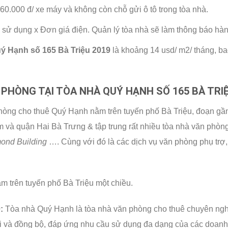
0.000 đ/ xe máy và không còn chỗ gửi ô tô trong tòa nhà.
 sử dụng x Đơn giá điện. Quản lý tòa nhà sẽ làm thông báo hàn
uý Hạnh số 165 Bà Triệu 2019
là khoảng 14 usd/ m2/ tháng, b
PHÒNG TẠI TÒA NHÀ QUÝ HẠNH SỐ 165 BÀ TRI
òng cho thuê Quý Hạnh nằm trên tuyến phố Bà Triệu, đoạn gần
m và quận Hai Bà Trưng & tập trung rất nhiều tòa nhà văn phòn
mond Building
…. Cùng với đó là các dịch vụ văn phòng phụ trợ,
ằm trên tuyến phố Bà Triệu một chiều.
:
Tòa nhà Quý Hạnh là tòa nhà văn phòng cho thuê chuyên nghiệ
 đại và đồng bộ, đáp ứng nhu cầu sử dụng đa dạng của các doan