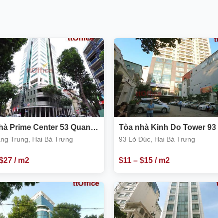
hà Prime Center 53 Quang
Tòa nhà Kinh Do Tower 93
, Hai Bà Trưng
Đúc
ng Trung, Hai Bà Trưng
93 Lò Đúc, Hai Bà Trưng
$
27
/ m2
$
11
–
$
15
/ m2