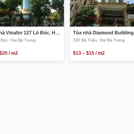
hà Vinafor 127 Lò Đúc, Hai
Tòa nhà Diamond Building
ưng
Bà Triệu
 Đúc, Hai Bà Trưng
330 Bà Triệu, Hai Bà Trưng
$
20
/ m2
$
13
–
$
15
/ m2