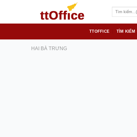
S
k
i
p
TTOFFICE
TÌM KIẾM
t
o
HAI BÀ TRƯNG
c
o
n
t
e
n
t