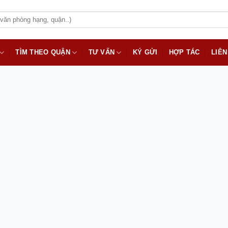
TÌM THEO QUẬN
TƯ VẤN
KÝ GỬI
HỢP TÁC
LIÊN