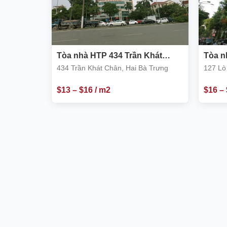
Tòa nhà HTP 434 Trần Khát
Tòa n
Chân, Hai Bà Trưng
Bà Tr
434 Trần Khát Chân, Hai Bà Trưng
127 Lò
$
13
–
$
16
/ m2
$
16
–