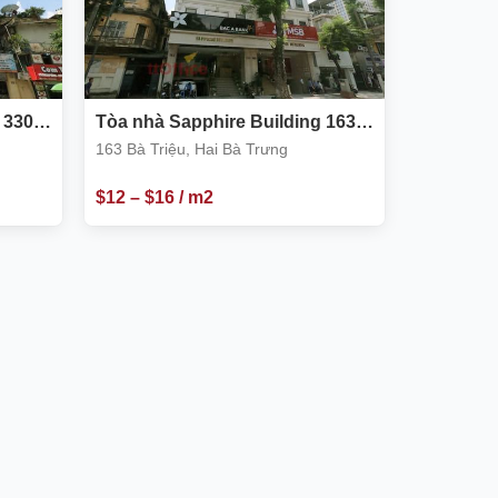
 330
Tòa nhà Sapphire Building 163
Bà Triệu, Hai Bà Trưng
163 Bà Triệu, Hai Bà Trưng
$
12
–
$
16
/ m2