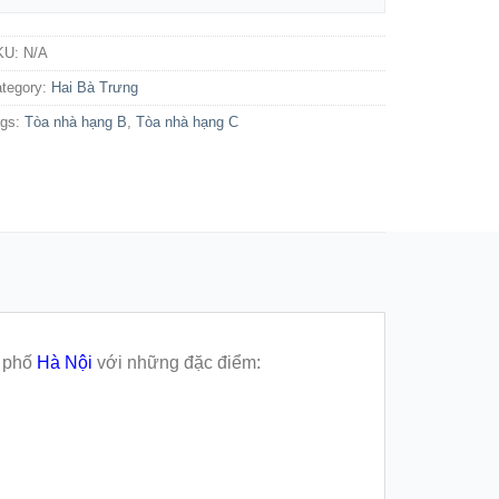
KU:
N/A
tegory:
Hai Bà Trưng
ags:
Tòa nhà hạng B
,
Tòa nhà hạng C
h phố
Hà Nội
với những đặc điểm: