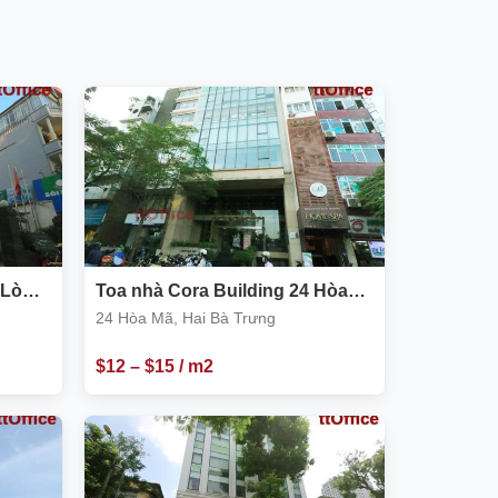
 Lò
Toa nhà Cora Building 24 Hòa
Mã, Hai Bà Trưng
24 Hòa Mã, Hai Bà Trưng
$
12
–
$
15
/ m2