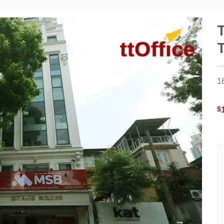
T
T
1
$