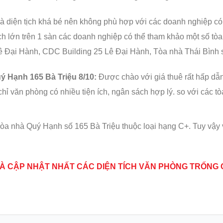
và diện tịch khá bé nên không phù hợp với các doanh nghiệp c
ích lớn trên 1 sàn các doanh nghiệp có thể tham khảo một số tò
ê Đại Hành, CDC Building 25 Lê Đại Hành, Tòa nhà Thái Bình 
ý Hạnh 165 Bà Triệu 8/10:
Được chào với giá thuê rất hấp dẫn
hỉ văn phòng có nhiều tiện ích, ngân sách hợp lý. so với các t
a nhà Quý Hạnh số 165 Bà Triệu thuộc loại hạng C+. Tuy vậy với
Í VÀ CẬP NHẬT NHẤT CÁC DIỆN TÍCH VĂN PHÒNG TRỐNG