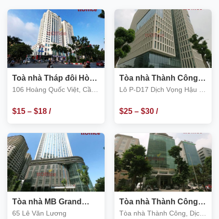
Toà nhà Tháp đôi Hòa
Tòa nhà Thành Công
Bình 106 Hoàng Quốc
Tower, Duy Tân- Dịch
106 Hoàng Quốc Việt, Cầu
Lô P-D17 Dịch Vọng Hậu –
Việt, Cầu Giấy
Vọng Hậu, Cầu Giấy
Giấy
quận Cầu Giấy
$
15
–
$
18
/
$
25
–
$
30
/
m2
m2
Tòa nhà MB Grand
Tòa nhà Thành Công,
Tower, số 65 Lê Văn
Dịch Vọng Hậu, Cầu
65 Lê Văn Lương
Tòa nhà Thành Công, Dịch