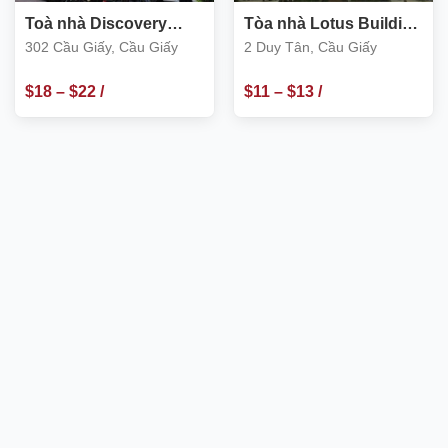
Toà nhà Discovery
Tòa nhà Lotus Building
Complex 302 Cầu Giấy
Số 2 Duy Tân, Cầu Giấy
302 Cầu Giấy, Cầu Giấy
2 Duy Tân, Cầu Giấy
$
18
–
$
22
/
$
11
–
$
13
/
m2
m2