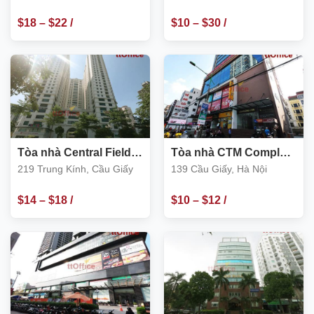
Lương, Cầu Giấy
Giấy
Vọng Hậu, Cầu Giấy
$
18
–
$
22
/
$
10
–
$
30
/
m2
m2
Tòa nhà Central Field
Tòa nhà CTM Complex
219 Trung Kính, Cầu
Cầu Giấy, số 139 Cầu
219 Trung Kính, Cầu Giấy
139 Cầu Giấy, Hà Nội
Giấy
Giấy, Hà Nội
$
14
–
$
18
/
$
10
–
$
12
/
m2
m2