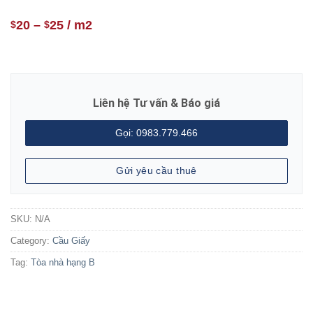
20
–
25
/ m2
$
$
Liên hệ Tư vấn & Báo giá
Gọi: 0983.779.466
Gửi yêu cầu thuê
SKU:
N/A
Category:
Cầu Giấy
Tag:
Tòa nhà hạng B