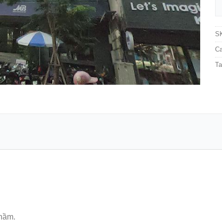
S
Ca
T
 hầm.