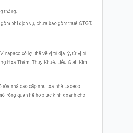
g tháng.
o gồm phí dịch vụ, chưa bao gồm thuế GTGT.
paco có lợi thế về vị trí địa lý, từ vị trí
àng Hoa Thám, Thụy Khuê, Liễu Giai, Kim
 số tòa nhà cao cấp như tòa nhà Ladeco
c mở rộng quan hệ hợp tác kinh doanh cho