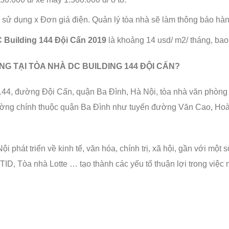
 sử dụng x Đơn giá điện. Quản lý tòa nhà sẽ làm thông báo hàn
C Building 144 Đội Cấn
2019
là khoảng 14 usd/ m2/ tháng, ba
 TẠI TÒA NHÀ DC BUILDING 144 ĐỘI CẤN?
ố 144, đường Đội Cấn, quận Ba Đình, Hà Nội, tòa nhà văn phòng Vina
đường chính thuộc quận Ba Đình như tuyến đường Văn Cao, Ho
 phát triển về kinh tế, văn hóa, chính trị, xã hội, gần với một
TID, Tòa nhà Lotte … tạo thành các yếu tố thuận lợi trong việ