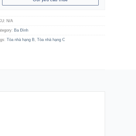
KU:
N/A
tegory:
Ba Đình
ags:
Tòa nhà hạng B
,
Tòa nhà hạng C