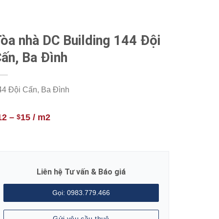
òa nhà DC Building 144 Đội
ấn, Ba Đình
44 Đội Cấn, Ba Đình
12
–
15
/ m2
$
Liên hệ Tư vấn & Báo giá
Gọi: 0983.779.466
Gửi yêu cầu thuê