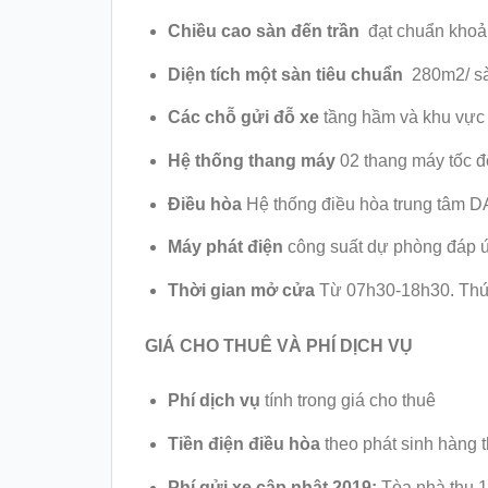
Chiều cao sàn đến trần
đạt chuẩn khoả
Diện tích một sàn tiêu chuẩn
280m2/ s
Các chỗ gửi đỗ xe
tầng hầm và khu vực 
Hệ thống thang máy
02 thang máy tốc độ
Điều hòa
Hệ thống điều hòa trung tâm D
Máy phát điện
công suất dự phòng đáp ứ
Thời gian mở cửa
Từ 07h30-18h30. Thứ
GIÁ CHO THUÊ VÀ PHÍ DỊCH VỤ
Phí dịch vụ
tính trong giá cho thuê
Tiền điện điều hòa
theo phát sinh hàng 
Phí gửi xe cập nhật 2019:
Tòa nhà thu 15