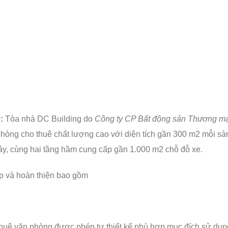
:
Tòa nhà DC Building do
Công ty CP Bất động sản Thương mại
hòng cho thuê chất lượng cao với diện tích gần 300 m2 mỗi sàn
ây, cùng hai tầng hầm cung cấp gần 1.000 m2 chỗ đỗ xe.
ấp và hoàn thiện bao gồm
thuê văn phòng được phép tự thiết kế phù hợp mục đích sử dụn