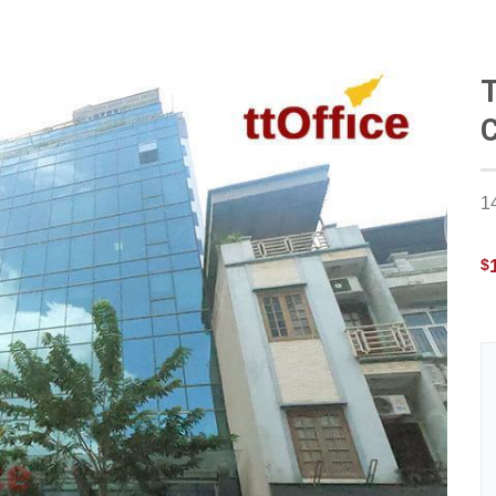
T
C
1
$