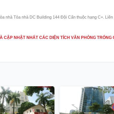
òa nhà Tòa nhà DC Building 144 Đội Cấn thuộc hạng C+. Liên 
Í VÀ CẬP NHẬT NHẤT CÁC DIỆN TÍCH VĂN PHÒNG TRỐNG 