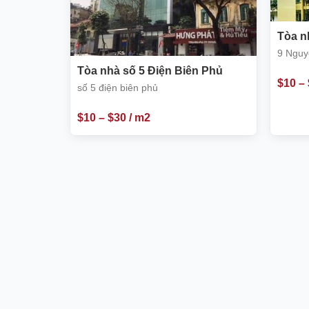
Tòa n
Ba Đì
9 Nguy
Tòa nhà số 5 Điện Biên Phủ
$
10
–
số 5 điện biên phủ
$
10
–
$
30
/ m2