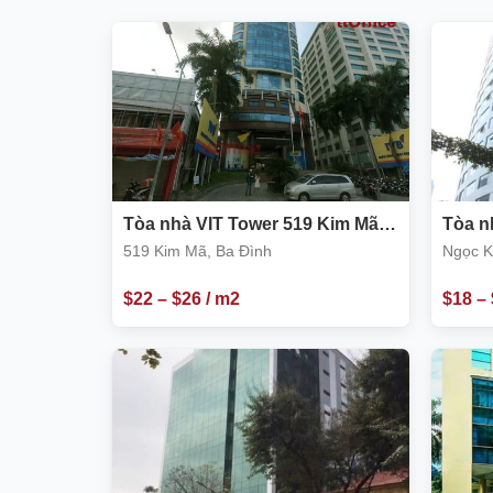
Tòa nhà VIT Tower 519 Kim Mã,
Tòa n
Ba Đình
Phạm 
519 Kim Mã, Ba Đình
Ngọc K
Ba Đìn
$
22
–
$
26
/ m2
$
18
–