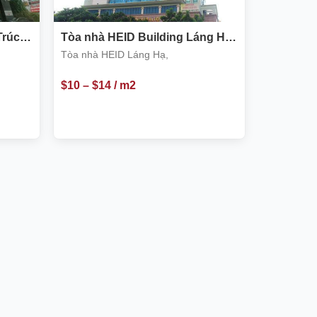
Trúc,
Tòa nhà HEID Building Láng Hạ,
Ba Đình
Tòa nhà HEID Láng Hạ,
$
10
–
$
14
/ m2