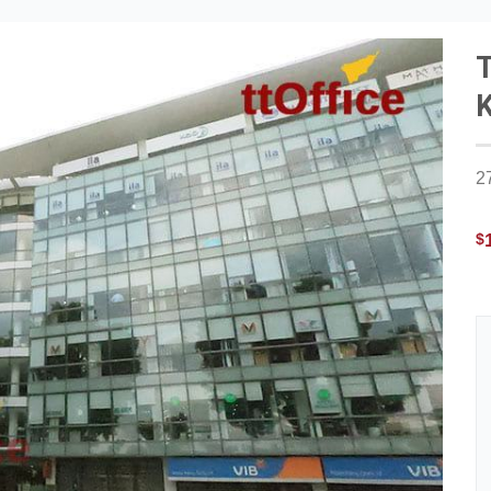
T
2
$