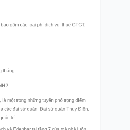
 bao gồm các loại phí dịch vụ, thuế GTGT.
g tháng.
ÌNH?
, là một trong những tuyến phố trọng điểm
của các đại sứ quán: Đại sứ quán Thụy Điển,
uốc tế..
ch và Edenbar tại tầng 7 của toà nhà luôn