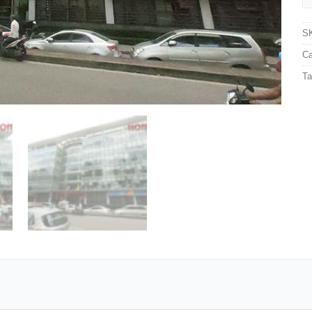
S
Ca
T