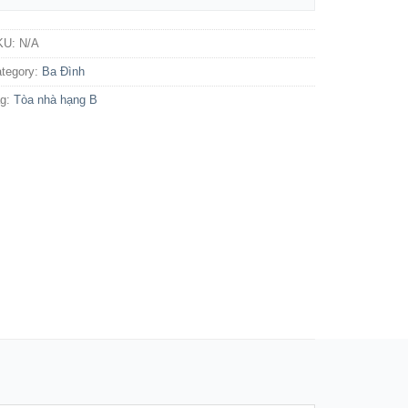
KU:
N/A
tegory:
Ba Đình
ag:
Tòa nhà hạng B