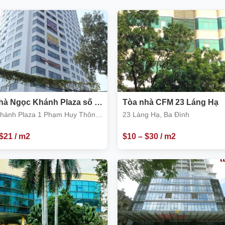
hà Ngọc Khánh Plaza số 1
Tòa nhà CFM 23 Láng Hạ
Huy Thông, Ba Đình
hánh Plaza 1 Phạm Huy Thông,
23 Láng Hạ, Ba Đình
h
$
21
/ m2
$
10
–
$
30
/ m2