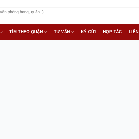
TÌM THEO QUẬN
TƯ VẤN
KÝ GỬI
HỢP TÁC
LIÊN