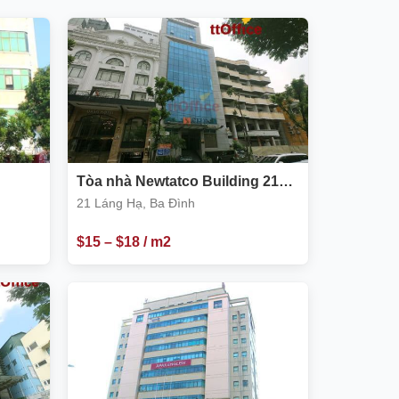
Tòa nhà Newtatco Building 21
Láng Hạ, Ba Đình
21 Láng Hạ, Ba Đình
$
15
–
$
18
/ m2