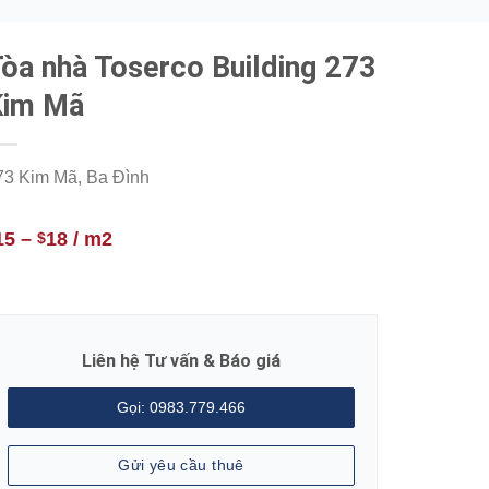
òa nhà Toserco Building 273
Kim Mã
73 Kim Mã, Ba Đình
15
–
18
/ m2
$
Liên hệ Tư vấn & Báo giá
Gọi: 0983.779.466
Gửi yêu cầu thuê