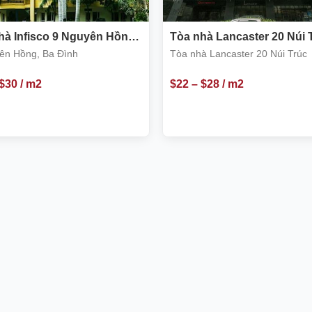
hà Infisco 9 Nguyên Hồng,
Tòa nhà Lancaster 20 Núi 
nh
Ba Đình
ên Hồng, Ba Đình
Tòa nhà Lancaster 20 Núi Trúc
$
30
/ m2
$
22
–
$
28
/ m2