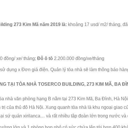
ilding 273 Kim Mã năm 2019 là:
khoảng 17 usd/ m2/ tháng, đã
0 đồng/ xe/ tháng;
Đỗ ô tô
2.200.000 đồng/xe/tháng
 sử dụng x Đơn giá điện. Quản lý tòa nhà sẽ làm thông báo hàn
 TẠI TÒA NHÀ TOSERCO BUILDING, 273 KIM MÃ, BA Đ
tòa nhà văn phòng hạng B nằm tại 273 Kim Mã, Ba Đình, Hà Nội
h trị của thủ đô Hà Nội. Xung quanh tòa nhà là khu ngoại giao 
i sứ quán xirilanca… và rất nhiều tập đoàn lớn trong nước và q
trường lớn và 1 phòng họp nhỏ có sức chứa lên tới hơn 400 khá