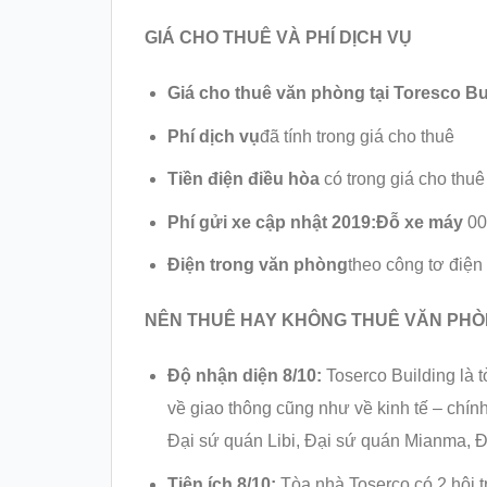
GIÁ CHO THUÊ VÀ PHÍ DỊCH VỤ
Giá cho thuê văn phòng tại Toresco Bu
Phí dịch vụ
đã tính trong giá cho thuê
Tiền điện điều hòa
có trong giá cho thuê
Phí gửi xe cập nhật 2019:
Đỗ xe máy
00
Điện trong văn phòng
theo công tơ điện
NÊN THUÊ HAY KHÔNG THUÊ VĂN PHÒNG
Độ nhận diện 8/10:
Toserco Building là 
về giao thông cũng như về kinh tế – chín
Đại sứ quán Libi, Đại sứ quán Mianma, Đạ
Tiện ích 8/10:
Tòa nhà Toserco có 2 hội 