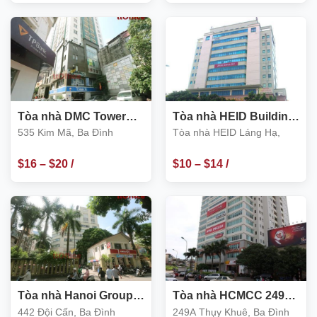
m2
m2
Tòa nhà DMC Tower
Tòa nhà HEID Building
535 Kim Mã, Ba Đình
Láng Hạ, Ba Đình
535 Kim Mã, Ba Đình
Tòa nhà HEID Láng Hạ,
$
16
–
$
20
/
$
10
–
$
14
/
m2
m2
Tòa nhà Hanoi Group
Tòa nhà HCMCC 249A
442 Đội Cấn, Ba Đình
Thụy Khuê, Ba Đình
442 Đội Cấn, Ba Đình
249A Thụy Khuê, Ba Đình