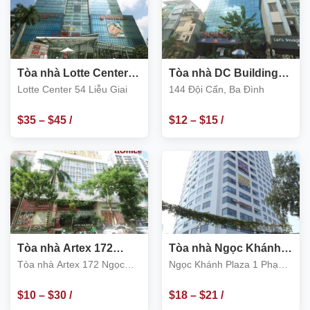
Tòa nhà Lotte Center
Tòa nhà DC Building
54 Liễu Giai, Ba Đình
144 Đội Cấn, Ba Đình
Lotte Center 54 Liễu Giai
144 Đội Cấn, Ba Đình
$
35
–
$
45
/
$
12
–
$
15
/
m2
m2
Tòa nhà Artex 172
Tòa nhà Ngọc Khánh
Ngọc Khánh, Ba Đình
Plaza số 1 Phạm Huy
Tòa nhà Artex 172 Ngọc
Ngọc Khánh Plaza 1 Phạm
Thông, Ba Đình
Khánh
Huy Thông, Ba Đình
$
10
–
$
30
/
$
18
–
$
21
/