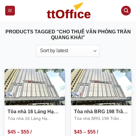
S
k
i
p
PRODUCTS TAGGED “CHO THUÊ VĂN PHÒNG TRẦN
t
QUANG KHẢI”
o
c
o
n
t
e
n
t
Tòa nhà 16 Láng Hạ
Tòa nhà BRG 198 Trần
Diamond Park Plaza
Quang Khải
Tòa nhà 16 Láng Hạ
Tòa nhà BRG 198 Trần
Diamond Park Plaza
Quang Khải
$
45
–
$
55
/
$
45
–
$
55
/