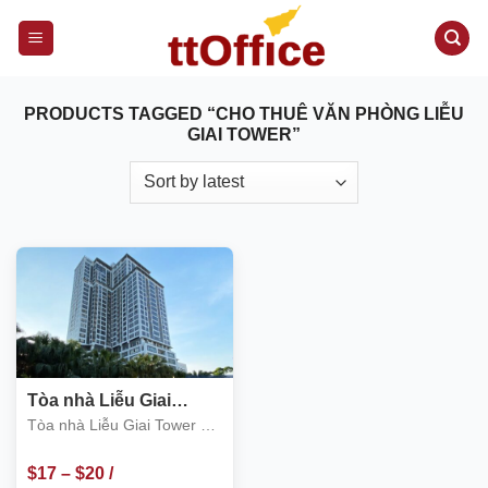
S
k
i
p
PRODUCTS TAGGED “CHO THUÊ VĂN PHÒNG LIỄU
t
GIAI TOWER”
o
c
o
n
t
e
n
t
Tòa nhà Liễu Giai
Tower số 26 Liễu Giai
Tòa nhà Liễu Giai Tower số
26 Liễu Giai
$
17
–
$
20
/