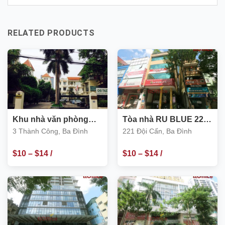
RELATED PRODUCTS
Khu nhà văn phòng
Tòa nhà RU BLUE 221
cho thuê số 3 Thành
Đội Cấn, Ba Đình
3 Thành Công, Ba Đình
221 Đội Cấn, Ba Đình
Công, Ba Đình
$
10
–
$
14
/
$
10
–
$
14
/
m2
m2