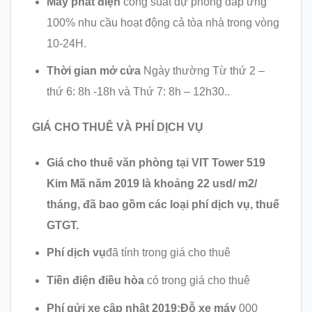
Máy phát điện
công suất dự phòng đáp ứng
100% nhu cầu hoạt động cả tòa nhà trong vòng
10-24H.
Thời gian mở cửa
Ngày thường Từ thứ 2 –
thứ 6: 8h -18h và Thứ 7: 8h – 12h30..
GIÁ CHO THUÊ VÀ PHÍ DỊCH VỤ
Giá cho thuê văn phòng tại VIT Tower 519
Kim Mã năm 2019 là khoảng 22 usd/ m2/
tháng, đã bao gồm các loại phí dịch vụ, thuế
GTGT.
Phí dịch vụ
đã tính trong giá cho thuê
Tiền điện điều hòa
có trong giá cho thuê
Phí gửi xe cập nhật 2019:
Đỗ xe máy
000