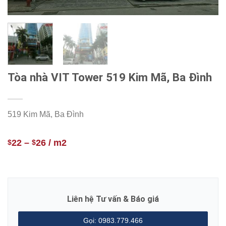
Tòa nhà VIT Tower 519 Kim Mã, Ba Đình
519 Kim Mã, Ba Đình
22
–
26
/ m2
$
$
Liên hệ Tư vấn & Báo giá
Gọi: 0983.779.466