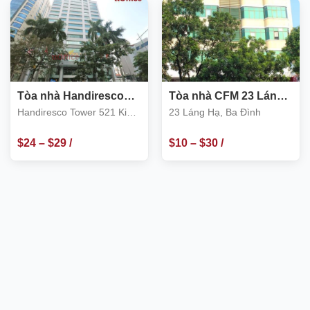
m2
Tòa nhà Handiresco
Tòa nhà CFM 23 Láng
Tower 521 Kim Mã, Ba
Hạ
Handiresco Tower 521 Kim
23 Láng Hạ, Ba Đình
Đình
Mã
$
24
–
$
29
/
$
10
–
$
30
/
m2
m2