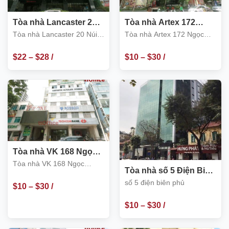
Tòa nhà Lancaster 20
Tòa nhà Artex 172
Núi Trúc, Ba Đình
Ngọc Khánh, Ba Đình
Tòa nhà Lancaster 20 Núi
Tòa nhà Artex 172 Ngọc
Trúc
Khánh
$
22
–
$
28
/
$
10
–
$
30
/
m2
m2
Tòa nhà VK 168 Ngọc
Khánh, Ba Đình
Tòa nhà VK 168 Ngọc
Tòa nhà số 5 Điện Biên
Khánh
Phủ
số 5 điện biên phủ
$
10
–
$
30
/
$
10
–
$
30
/
m2