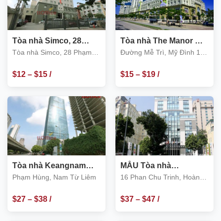
Tòa nhà Simco, 28
Tòa nhà The Manor Mễ
Phạm Hùng, Nam Từ
Trì, Nam Từ Liêm
Tòa nhà Simco, 28 Phạm
Đường Mễ Trì, Mỹ Đình 1,
Liêm
Hùng, Nam Từ Liêm
Nam Từ Liêm
$
12
–
$
15
/
$
15
–
$
19
/
m2
m2
Tòa nhà Keangnam
MẪU Tòa nhà
Hanoi Landmark Tower,
Cornerstone
Phạm Hùng, Nam Từ Liêm
16 Phan Chu Trinh, Hoàn
Phạm Hùng, Nam Từ
Kiếm
Liêm
$
27
–
$
38
/
$
37
–
$
47
/