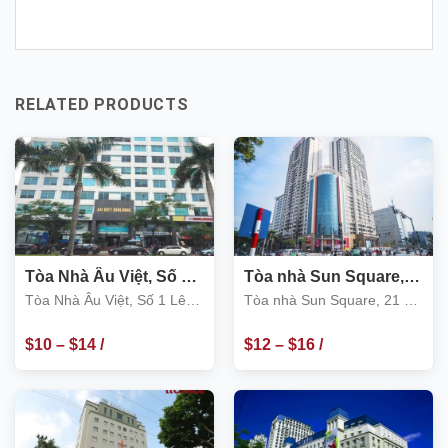
RELATED PRODUCTS
Tòa Nhà Âu Việt, Số 1
Tòa nhà Sun Square,
Lê Đức Thọ, Nam Từ
21 Lê Đức Thọ, Nam
Tòa Nhà Âu Việt, Số 1 Lê
Tòa nhà Sun Square, 21 Lê
Liêm
Từ Liêm
Đức Thọ, Nam Từ Liêm
Đức Thọ, Nam Từ Liêm
$
10
–
$
14
/
$
12
–
$
16
/
m2
m2