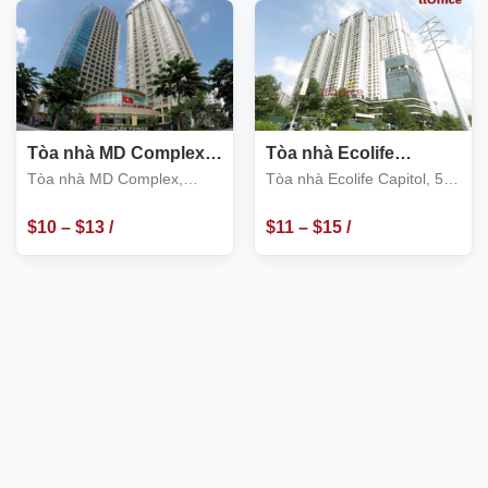
m2
m2
Tòa nhà MD Complex,
Tòa nhà Ecolife
68 Nguyễn Cơ Thạch,
Capitol, 58 Tố Hữu,
Tòa nhà MD Complex,
Tòa nhà Ecolife Capitol, 58
Nam Từ Liêm
Nam Từ Liêm
Nguyễn Cơ Thạch, Nam Từ
Tố Hữu, Nam Từ Liêm
Liêm
$
10
–
$
13
/
$
11
–
$
15
/
m2
m2