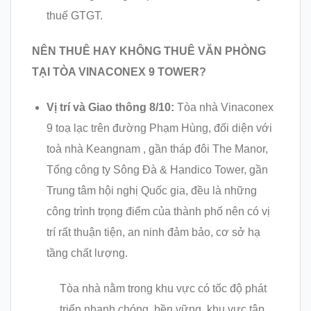
thuế GTGT.
NÊN THUÊ HAY KHÔNG THUÊ VĂN PHÒNG
TẠI TÒA VINACONEX 9 TOWER?
Vị trí và Giao thông 8/10:
Tòa nhà Vinaconex
9 toạ lạc trên đường Phạm Hùng, đối diện với
toà nhà Keangnam , gần tháp đôi The Manor,
Tổng công ty Sông Đà & Handico Tower, gần
Trung tâm hội nghị Quốc gia, đều là những
công trình trọng điểm của thành phố nên có vị
trí rất thuận tiện, an ninh đảm bảo, cơ sở hạ
tầng chất lượng.
Tòa nhà nằm trong khu vực có tốc độ phát
triển nhanh chóng, bền vững, khu vực tập