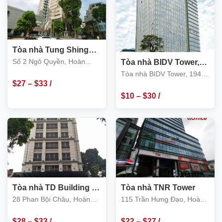
Tòa nhà Tung Shing
Square Số 2 Ngô
Số 2 Ngô Quyền, Hoàn
Tòa nhà BIDV Tower,
Quyền
194 Trần Quang Khải,
Kiếm
Tòa nhà BIDV Tower, 194
Hoàn Kiếm
$
27
–
$
33
/
Trần Quang Khải, Hoàn
Kiếm
$
10
–
$
30
/
m2
m2
Tòa nhà TD Building 28
Tòa nhà TNR Tower
Phan Bội Châu
28 Phan Bội Châu, Hoàn
115 Trần Hưng Đạo, Hoàn
Kiếm
Kiếm
$
28
–
$
33
/
$
22
–
$
27
/