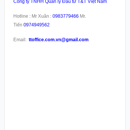
Công ty TNHH Quản lý Đầu tư T&T Việt Nam
Hotline : Mr Xuân :
0983779466
Mr.
Tiến
0974949562
Email:
ttoffice.com.vn@gmail.com