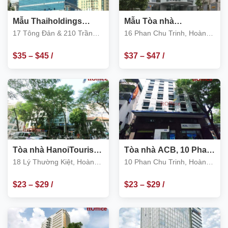
Mẫu Thaiholdings
Mẫu Tòa nhà
Tower
CornerStone
17 Tông Đản & 210 Trần
16 Phan Chu Trinh, Hoàn
Quang Khải
Kiếm
$
35
–
$
45
/
$
37
–
$
47
/
m2
m2
Tòa nhà HanoiTourist,
Tòa nhà ACB, 10 Phan
18 Lý Thường Kiệt,
Chu Trinh, Hoàn Kiếm
18 Lý Thường Kiệt, Hoàn
10 Phan Chu Trinh, Hoàn
Hoàn Kiếm
Kiếm
Kiếm
$
23
–
$
29
/
$
23
–
$
29
/
m2
m2