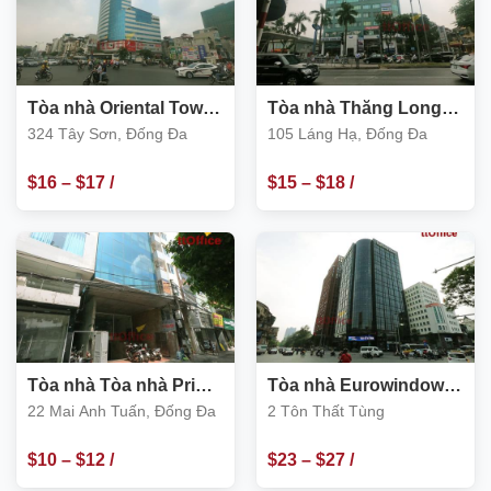
Tòa nhà Oriental Tower
Tòa nhà Thăng Long
324 Tây Sơn, Đống Đa
Ford 105 Láng Hạ,
324 Tây Sơn, Đống Đa
105 Láng Hạ, Đống Đa
Đống Đa
$
16
–
$
17
/
$
15
–
$
18
/
m2
m2
Tòa nhà Tòa nhà Prima
Tòa nhà Eurowindow
22 Mai Anh Tuấn
số 2 Tôn Thất Tùng
22 Mai Anh Tuấn, Đống Đa
2 Tôn Thất Tùng
$
10
–
$
12
/
$
23
–
$
27
/