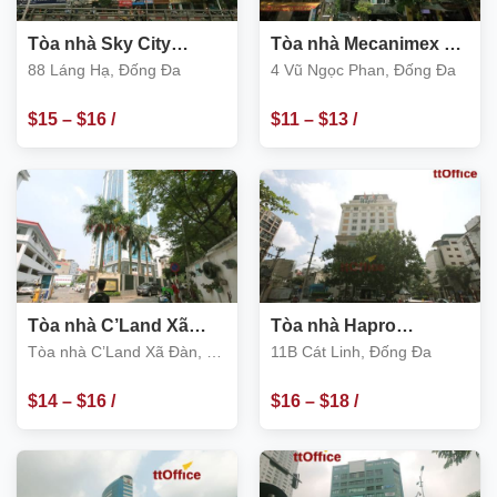
Tòa nhà Sky City
Tòa nhà Mecanimex 4
Towers 88 Láng Hạ,
Vũ Ngọc Phan
88 Láng Hạ, Đống Đa
4 Vũ Ngọc Phan, Đống Đa
Đống Đa
$
15
–
$
16
/
$
11
–
$
13
/
m2
m2
Tòa nhà C’Land Xã
Tòa nhà Hapro
Đàn, số 156 Xã Đàn 2,
Building 11B Cát Linh
Tòa nhà C’Land Xã Đàn, số
11B Cát Linh, Đống Đa
Đống Đa
156 Xã Đàn 2, Đống Đa
$
14
–
$
16
/
$
16
–
$
18
/
m2
m2