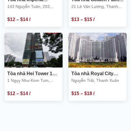
Garden, Thanh Xuân
21 Lê Văn Lương
143 Nguyễn Tuân, 203
21 Lê Văn Lương, Thanh
Nguyễn Huy Tưởng, quận
Xuân
Thanh Xuân
$
12
–
$
14
/
$
13
–
$
15
/
m2
m2
Tòa nhà Hei Tower 1
Tòa nhà Royal City
Ngụy Như Kom Tum
Nguyễn Trãi
1 Ngụy Như Kom Tum,
Nguyễn Trãi, Thanh Xuân
Thanh Xuân
$
12
–
$
14
/
$
15
–
$
18
/
m2
m2