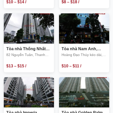
$
10
–
$
14
/
$
8
–
$
18
/
m2
m2
Tòa nhà Thống Nhất
Tòa nhà Nam Anh,
Complex, số 82
Hoàng Đạo Thúy kéo
82 Nguyễn Tuân, Thanh
Hoàng Đạo Thúy kéo dài,
Nguyễn Tuân
dài, Thanh Xuân
Xuân
Thanh Xuân
$
13
–
$
15
/
$
10
–
$
11
/
m2
m2
Tòa nhà Imperia
Tòa nhà Golden Palm