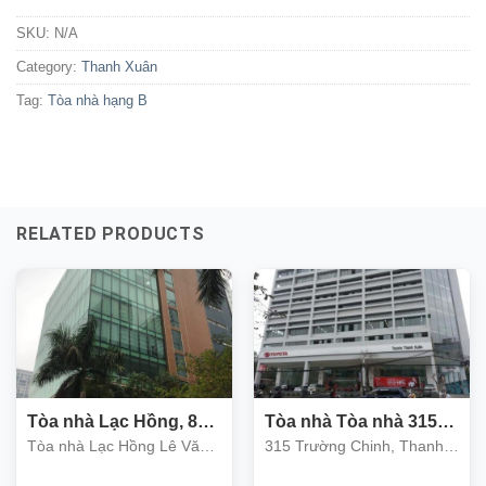
SKU:
N/A
Category:
Thanh Xuân
Tag:
Tòa nhà hạng B
RELATED PRODUCTS
Tòa nhà Lạc Hồng, 85
Tòa nhà Tòa nhà 315
Lê Văn Lương, Thanh
Trường Chinh, quận
Tòa nhà Lạc Hồng Lê Văn
315 Trường Chinh, Thanh
Xuân
Thanh Xuân
Lương, Thanh Xuân
Xuân