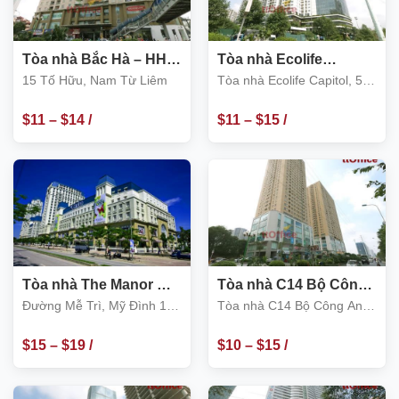
Tòa nhà Bắc Hà – HH2
Tòa nhà Ecolife
15 Tố Hữu, Nam Từ
Capitol, 58 Tố Hữu,
15 Tố Hữu, Nam Từ Liêm
Tòa nhà Ecolife Capitol, 58
Liêm
Nam Từ Liêm
Tố Hữu, Nam Từ Liêm
$
11
–
$
14
/
$
11
–
$
15
/
m2
m2
Tòa nhà The Manor Mễ
Tòa nhà C14 Bộ Công
Trì, Nam Từ Liêm
An, Đường Tố Hữu,
Đường Mễ Trì, Mỹ Đình 1,
Tòa nhà C14 Bộ Công An,
Nam Từ Liêm
Nam Từ Liêm
Đường Tố Hữu, Nam Từ
Liêm
$
15
–
$
19
/
$
10
–
$
15
/
m2
m2