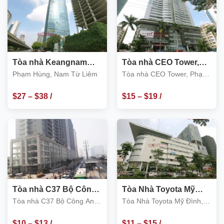
Tòa nhà Keangnam
Tòa nhà CEO Tower,
Hanoi Landmark Tower,
Phạm Hùng, Nam Từ
Phạm Hùng, Nam Từ Liêm
Tòa nhà CEO Tower, Phạm
Phạm Hùng, Nam Từ
Liêm
Hùng, Nam Từ Liêm
Liêm
$
27
–
$
38
/
$
15
–
$
19
/
m2
m2
Tòa nhà C37 Bộ Công
Tòa Nhà Toyota Mỹ
An, Tố Hữu, quận Nam
Đình, 15 Phạm Hùng,
Tòa nhà C37 Bộ Công An,
Tòa Nhà Toyota Mỹ Đình,
Từ Liêm
Nam Từ Liêm
Đường Tố Hữu, Nam Từ
15 Phạm Hùng, Nam Từ
Liêm
Liêm
$
10
–
$
13
/
$
11
–
$
15
/